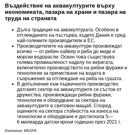
Въздействие на аквакултурите върху
икономиката, пазара на храни и пазара на
труда на страната
Дълга традиция на аквакултурата. Особено в
отглеждането на пъстърва, където Дания е сред
най-големите производители в ЕС.
Производителите на аквакултури произвеждат
всичко — от рибен хайвер и риба до миди и
морски водорасли. Освен това съществува
голяма промишленост надолу по веригата,
включително производството на рибни фуражи и
технологии за пречистване на водата в
съоръжения за отглеждане на риба на сушата.
В допълнение към първичното производство
датският сектор на аквакултурите се състои от
дружества, произвеждащи рибни фуражи,
технологии и оборудване за сектора на
аквакултурите в световен мащаб. Според
оценките на сектора стойността на износа на
технологии и оборудване е достигнала 5—
6 милиарда датски крони годишно през 2021 г.
Източник: MNSPA