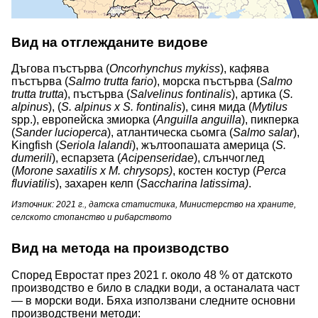
Вид на отглежданите видове
Дъгова пъстърва (
Oncorhynchus
mykiss
), кафява
пъстърва (
Salmo trutta fario
), морска пъстърва (
Salmo
trutta trutta
), пъстърва (
Salvelinus fontinalis
), артика (
S.
alpinus
), (
S. alpinus x S. fontinalis
), синя мида (
Mytilus
spp.), европейска змиорка (
Anguilla anguilla
), пикперка
(
Sander
lucioperca
), атлантическа сьомга (
Salmo salar
),
Kingfish (
Seriola
lalandi
), жълтоопашата америца (
S.
dumerili
), еспарзета (
Acipenseridae
), слънчоглед
(
Morone saxatilis x M. chrysops)
, костен костур (
Perca
fluviatilis
), захарен келп (
Saccharina latissima)
.
Източник: 2021 г., датска статистика, Министерство на храните,
селското стопанство и рибарството
Вид на метода на производство
Според Евростат през 2021 г. около 48 % от датското
производство е било в сладки води, а останалата част
— в морски води. Бяха използвани следните основни
производствени методи: