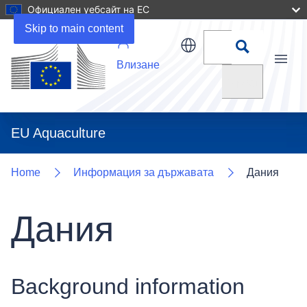
Официален уебсайт на ЕС
Uploads
Skip to main content
Влизане
Menu
Търсене
EU Aquaculture
Home
Информация за държавата
Дания
Дания
Background information