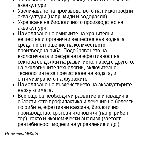
аквакултури.
Увеличаване на производството на нискотрофни
аквакултури (напр. миди и водорасли).
Укрепване на биологичното производство на
аквакултури.
Намаляване на емисиите на хранителни
вещества и органични вещества във водната
среда по отношение на количеството
произведена риба. Подобряването на
екологичната и ресурсната ефективност на
сектора се дължи на развитието, наред с другото,
на екологичните технологии, включително
технологиите за пречистване на водата, и
оптимизирането на фуражите.
Намаляване на въздействието на аквакултурите
върху климата.
Все още са необходими развитие и иновации в
области като профилактика и лечение на болести
по рибите, ефективни ваксини, биологично
производство, кръгови икономики (напр. рибен
тор), както и икономически анализи (заетост,
рентабилност, модели на управление и др.).
Източник: MNSPA