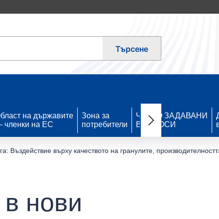
Търсене
бласт на държавите
Зона за
ЧЕСТО ЗАДАВАНИ
 членки на ЕС
потребители
ВЪПРОСИ
Next items
мга: Въздействие върху качеството на гранулите, производителностт
 в нови