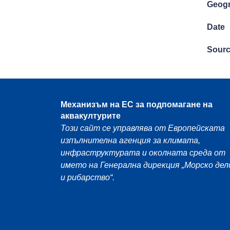
Geogr
Date
Sour
Механизъм на ЕС за подпомагане на
аквакултурите
Този сайт се управлява от Европейската
изпълнителна агенция за климата,
инфраструктурата и околната среда от
името на Генерална дирекция „Морско дел
и рибарство“.