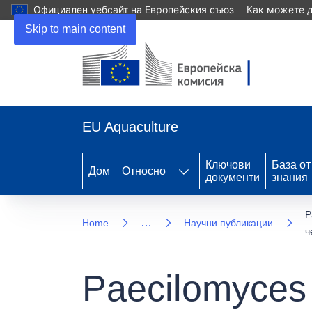
Официален уебсайт на Европейския съюз
Как можете д
Skip to main content
EU Aquaculture
Ключови
База от
Дом
Относно
документи
знания
P
…
Home
Научни публикации
ч
Paecilomyces 