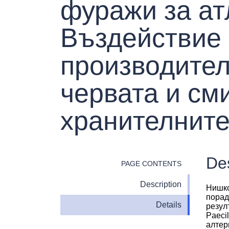
фуражи за ат
Въздействие 
производител
червата и см
хранителнит
Des
PAGE CONTENTS
Description
Нишко
порад
Details
резул
Paeci
алтер