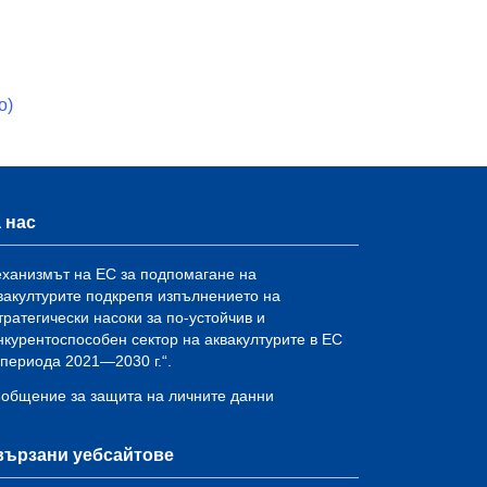
о)
 нас
ханизмът на ЕС за подпомагане на
вакултурите подкрепя изпълнението на
тратегически насоки за по-устойчив и
нкурентоспособен сектор на аквакултурите в ЕС
 периода 2021—2030 г.“.
общение за защита на личните данни
вързани уебсайтове