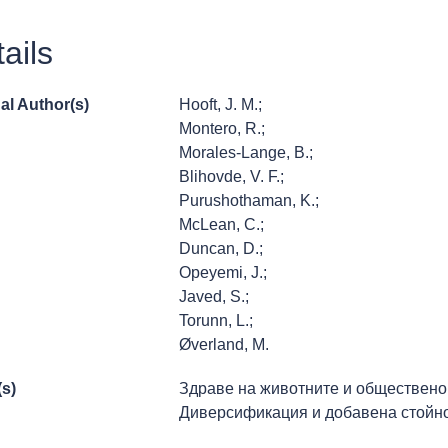
ails
al Author(s)
Hooft, J. M.;
Montero, R.;
Morales-Lange, B.;
Blihovde, V. F.;
Purushothaman, K.;
McLean, C.;
Duncan, D.;
Opeyemi, J.;
Javed, S.;
Torunn, L.;
Øverland, M.
(s)
Здраве на животните и обществено
Диверсификация и добавена стойн