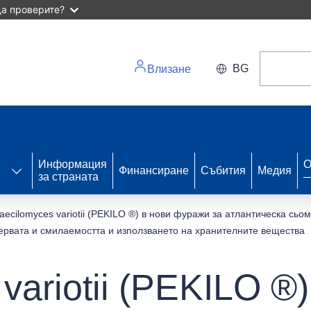
а проверите?
BG
Влизане
Информация
О
Финансиране
Събития
Медия
за страната
—
aecilomyces variotii (PEKILO ®) в нови фуражи за атлантическа сьо
ервата и смилаемостта и използването на хранителните вещества
variotii (PEKILO ®)