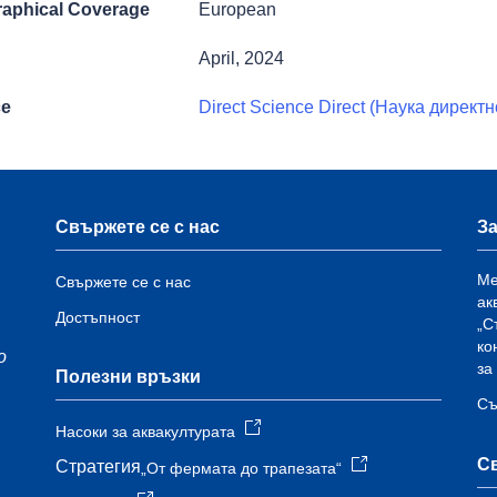
aphical Coverage
European
April, 2024
ce
Direct Science Direct (Наука директн
Свържете се с нас
За
Ме
Свържете се с нас
ак
Достъпност
„С
ко
о
за
Полезни връзки
Съ
Насоки за аквакултурата
С
Стратегия
„От фермата до трапезата“