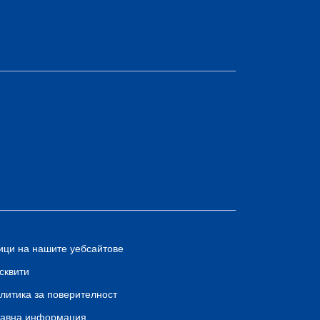
ици на нашите уебсайтове
сквити
литика за поверителност
авна информация