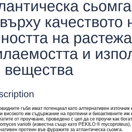
лантическа сьомга
върху качеството н
ността на растежа
илаемостта и изпо
е вещества
cription
видните гъби имат потенциал като алтернативен източник 
и високото им съдържание на протеини и биоактивните им к
татите от проучване, проведено с цел да се проучи как бога
lomyces variotii (известна също като PEKILO ® mycoproteus),
нативен протеин във фуражите за атлантическа сьомга.