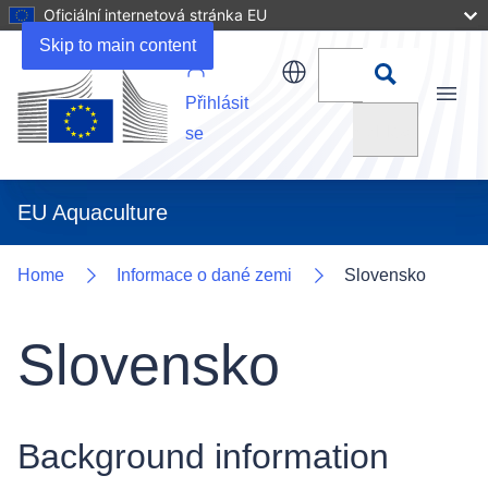
Oficiální internetová stránka EU
Uploads
Skip to main content
Přihlásit
Menu
Vyhledat
se
EU Aquaculture
Home
Informace o dané zemi
Slovensko
Slovensko
Background information