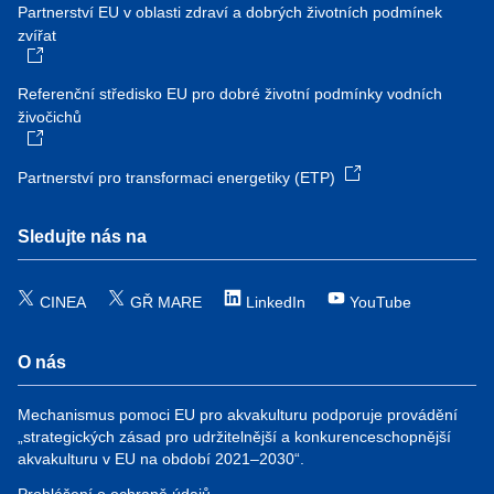
Partnerství EU v oblasti zdraví a dobrých životních podmínek
zvířat
Referenční středisko EU pro dobré životní podmínky vodních
živočichů
Partnerství pro transformaci energetiky (ETP)
Sledujte nás na
CINEA
GŘ MARE
LinkedIn
YouTube
O nás
Mechanismus pomoci EU pro akvakulturu podporuje provádění
„strategických zásad pro udržitelnější a konkurenceschopnější
akvakulturu v EU na období 2021–2030“.