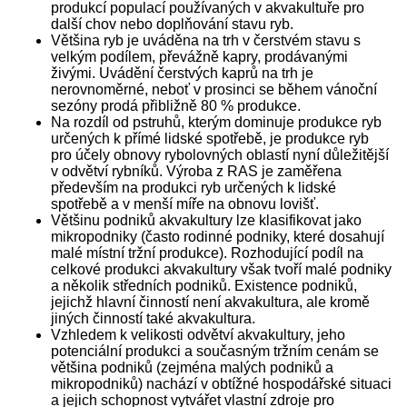
produkcí populací používaných v akvakultuře pro
další chov nebo doplňování stavu ryb.
Většina ryb je uváděna na trh v čerstvém stavu s
velkým podílem, převážně kapry, prodávanými
živými. Uvádění čerstvých kaprů na trh je
nerovnoměrné, neboť v prosinci se během vánoční
sezóny prodá přibližně 80 % produkce.
Na rozdíl od pstruhů, kterým dominuje produkce ryb
určených k přímé lidské spotřebě, je produkce ryb
pro účely obnovy rybolovných oblastí nyní důležitější
v odvětví rybníků. Výroba z RAS je zaměřena
především na produkci ryb určených k lidské
spotřebě a v menší míře na obnovu lovišť.
Většinu podniků akvakultury lze klasifikovat jako
mikropodniky (často rodinné podniky, které dosahují
malé místní tržní produkce). Rozhodující podíl na
celkové produkci akvakultury však tvoří malé podniky
a několik středních podniků. Existence podniků,
jejichž hlavní činností není akvakultura, ale kromě
jiných činností také akvakultura.
Vzhledem k velikosti odvětví akvakultury, jeho
potenciální produkci a současným tržním cenám se
většina podniků (zejména malých podniků a
mikropodniků) nachází v obtížné hospodářské situaci
a jejich schopnost vytvářet vlastní zdroje pro