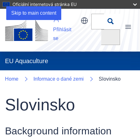
Oficiální internetová stránka EU
Uploads
Skip to main content
Přihlásit
Menu
Vyhledat
se
EU Aquaculture
Home
Informace o dané zemi
Slovinsko
Slovinsko
Background information