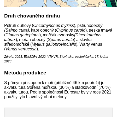
Druh chovaného druhu
Pstruh duhový (
Oncorhynchus mykiss
), pstruh
obecný
(Salmo
trutta
)
, kapr obecný (
Cyprinus carpio
), treska tmavá
(
Clarias gariepinus
), mořčák evropský
(Dicentrarchus
labrax
), mořan obecný (
Sparus aurata
) a slávka
středomořské (
Mytilus galloprovincialis
), Warty venus
(
Venus
verrucosa
).
Zdroje: 2023, EUMOFA; 2022, VTHVR, Slovinsko, osobní čárka, 17. ledna
2023
Metoda produkce
S přímým přístupem k moři (přibližně 46 km pobřeží) je
akvakultura tvořena mořskou (30 %) a sladkovodní (70 %)
akvakulturou. Podle společnosti Eurostar byly v roce 2021
použity tyto hlavní výrobní metody: