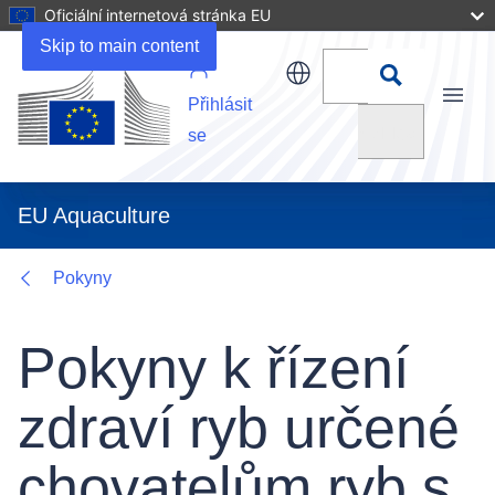
Oficiální internetová stránka EU
Related URLs
Skip to main content
Přihlásit
Menu
Vyhledat
se
EU Aquaculture
Pokyny
Pokyny k řízení
zdraví ryb určené
chovatelům ryb s