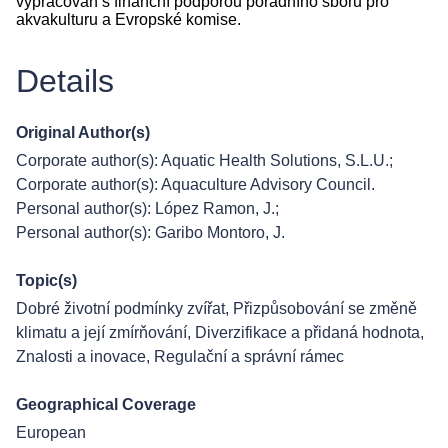
vypracován s finanční podporou poradního sboru pro
akvakulturu a Evropské komise.
Details
Original Author(s)
Corporate author(s): Aquatic Health Solutions, S.L.U.;
Corporate author(s): Aquaculture Advisory Council.
Personal author(s): López Ramon, J.;
Personal author(s): Garibo Montoro, J.
Topic(s)
Dobré životní podmínky zvířat
,
Přizpůsobování se změně
klimatu a její zmírňování
,
Diverzifikace a přidaná hodnota
,
Znalosti a inovace
,
Regulační a správní rámec
Geographical Coverage
European