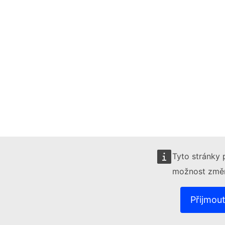
Tyto stránky 
možnost změn
Přijmou