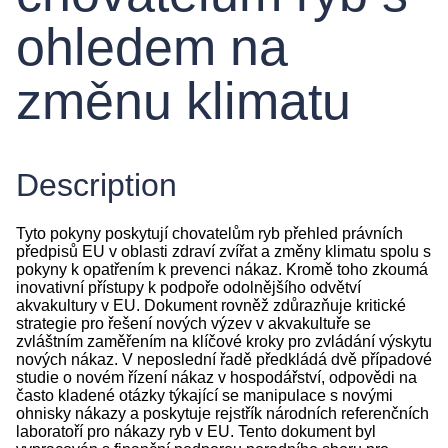
ohledem na
změnu klimatu
Description
Tyto pokyny poskytují chovatelům ryb přehled právních
předpisů EU v oblasti zdraví zvířat a změny klimatu spolu s
pokyny k opatřením k prevenci nákaz. Kromě toho zkoumá
inovativní přístupy k podpoře odolnějšího odvětví
akvakultury v EU. Dokument rovněž zdůrazňuje kritické
strategie pro řešení nových výzev v akvakultuře se
zvláštním zaměřením na klíčové kroky pro zvládání výskytu
nových nákaz. V neposlední řadě předkládá dvě případové
studie o novém řízení nákaz v hospodářství, odpovědi na
často kladené otázky týkající se manipulace s novými
ohnisky nákazy a poskytuje rejstřík národních referenčních
laboratoří pro nákazy ryb v EU. Tento dokument byl