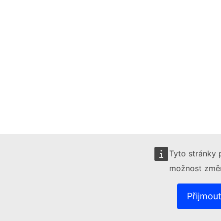
Tyto stránky 
možnost změn
Přijmou