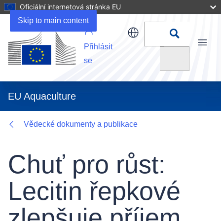
Oficiální internetová stránka EU
Related URLs
Skip to main content
Přihlásit
Menu
Vyhledat
se
EU Aquaculture
Vědecké dokumenty a publikace
Chuť pro růst:
Lecitin řepkové
zlepšuje příjem