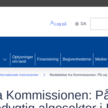
DA
Log på
Oplysninger
Finansiering
Begivenhederne
Medier
om land
nternationale instrumenter
Meddelelse fra Kommissionen: På vej 
a Kommissionen: P
dygtig algesektor i