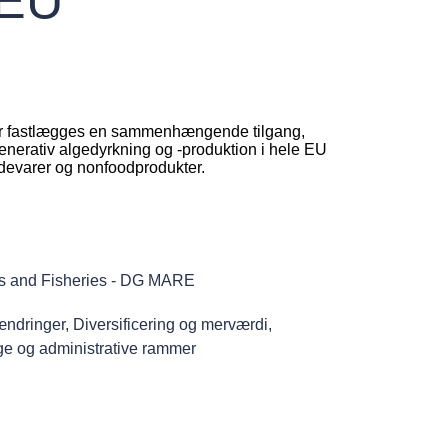
der fastlægges en sammenhængende tilgang,
egenerativ algedyrkning og -produktion i hele EU
fødevarer og nonfoodprodukter.
irs and Fisheries - DG MARE
aændringer
,
Diversificering og merværdi
,
e og administrative rammer