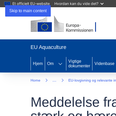
Et officielt EU-website
Hvordan kan du vide det?
Skip to main content
EU Aquaculture
Vigtige
Hjem
Om
Videnbase
dokumenter
…
Home
EU-lovgivning og relevante i
Meddelelse fr
stærk og bære