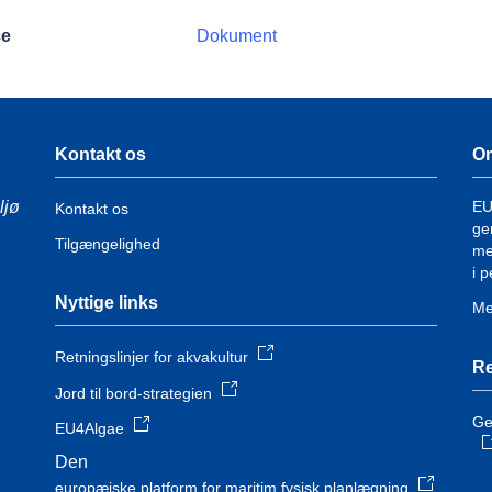
ce
Dokument
Kontakt os
O
ljø
EU
Kontakt os
ge
Tilgængelighed
me
i 
Nyttige links
Me
Retningslinjer for akvakultur
Re
Jord til bord-strategien
Ge
EU4Algae
Den
europæiske platform for maritim fysisk planlægning