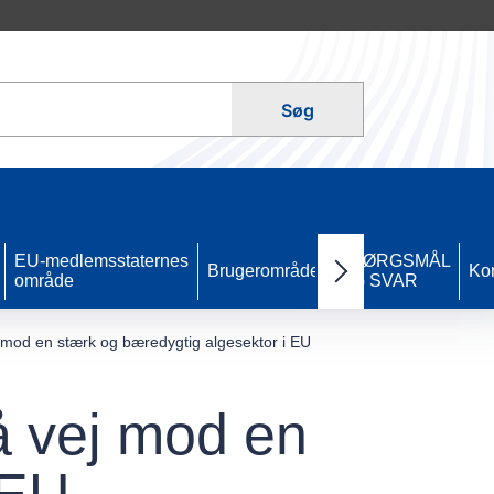
Søg
EU-medlemsstaternes
SPØRGSMÅL
Brugerområde
Ko
område
OG SVAR
Next items
mod en stærk og bæredygtig algesektor i EU
å vej mod en
 EU