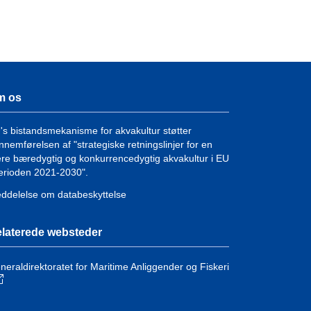
m os
's bistandsmekanisme for akvakultur støtter
nnemførelsen af "strategiske retningslinjer for en
re bæredygtig og konkurrencedygtig akvakultur i EU
perioden 2021-2030".
ddelelse om databeskyttelse
laterede websteder
neraldirektoratet for Maritime Anliggender og Fiskeri