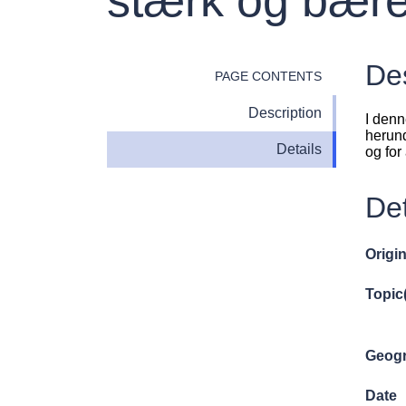
Des
PAGE CONTENTS
Description
I den
herund
Details
og for
Det
Origin
Topic
Geogr
Date