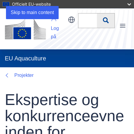
Officielt EU-website
Related URLs
Skip to main content
Søg
Log
Menu
på
EU Aquaculture
Projekter
Ekspertise og
konkurrenceevne
inden for