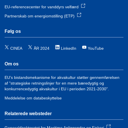
EU-referencecenter for vanddyrs velfærd
Partnerskab om energiomstilling (ETP)
Følg os
CINEA
ÅR 2024
LinkedIn
YouTube
Om os
EU's bistandsmekanisme for akvakultur støtter gennemførelsen
af "strategiske retningslinjer for en mere bæredygtig og
konkurrencedygtig akvakultur i EU i perioden 2021-2030".
Meddelelse om databeskyttelse
Relaterede websteder
Generaldirektoratet for Maritime Anliggender og Fiskeri