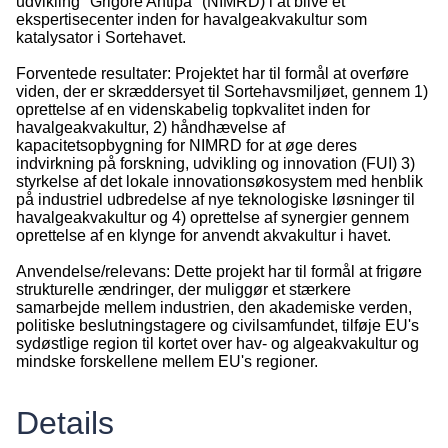
udvikling "Grigore Antipa" (NIMRD) i at blive et
ekspertisecenter inden for havalgeakvakultur som
katalysator i Sortehavet.
Forventede resultater: Projektet har til formål at overføre
viden, der er skræddersyet til Sortehavsmiljøet, gennem 1)
oprettelse af en videnskabelig topkvalitet inden for
havalgeakvakultur, 2) håndhævelse af
kapacitetsopbygning for NIMRD for at øge deres
indvirkning på forskning, udvikling og innovation (FUI) 3)
styrkelse af det lokale innovationsøkosystem med henblik
på industriel udbredelse af nye teknologiske løsninger til
havalgeakvakultur og 4) oprettelse af synergier gennem
oprettelse af en klynge for anvendt akvakultur i havet.
Anvendelse/relevans: Dette projekt har til formål at frigøre
strukturelle ændringer, der muliggør et stærkere
samarbejde mellem industrien, den akademiske verden,
politiske beslutningstagere og civilsamfundet, tilføje EU's
sydøstlige region til kortet over hav- og algeakvakultur og
mindske forskellene mellem EU's regioner.
Details