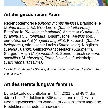
Art der gezüchteten Arten
Regenbogenforelle (
Oncorhynchus
mykiss
), Braunforelle
(
Salmo trutta fario
), Meerforelle (
Salmo trutta trutta
),
Bachforelle (
Salvelinus fontinalis
), Artic char (S.
alpinus
),
(S.
alpinus x S. fontinalis
), Blaumuschel (
Mytilus
spp.),
europäischer Aal (
Anguilla anguilla
), Pikeperch (
Sander
lucioperca
), Atlantischer Lachs (
Salmo salar
), Kingfisch
(
Seriola
lalandi
), Gelbschwanzbeerjack (S.
dumerili
),
Sturgeon-Arten (
Acipenseridae
), Sonnenbarsch (
Morone
saxatilis x M. chrysops)
,
Perca fluviatilis
, Zuckerkelp
(
Saccharina latissima)
.
Quelle: 2021, dänische Statistik, Ministerium für Ernährung, Landwirtschaft
und Fischerei
Art des Herstellungsverfahrens
Eurostat zufolge entfielen im Jahr 2021 rund 48 % der
dänischen Produktion in Süßwasser und der Rest in
Meeresgewässern. Es wurden im Wesentlichen folgende
Produktionsmethoden angewandt: