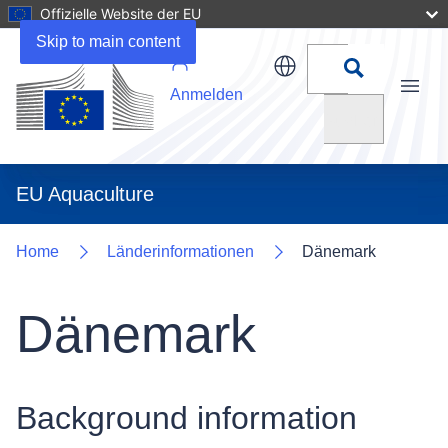
Offizielle Website der EU
Uploads
Skip to main content
Anmelden
Menu
Suchen
EU Aquaculture
Home
Länderinformationen
Dänemark
Dänemark
Background information