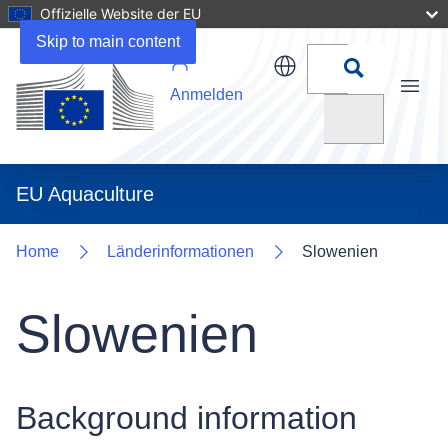
Offizielle Website der EU
Uploads
Skip to main content
Anmelden
Menu
Suchen
EU Aquaculture
Home
Länderinformationen
Slowenien
Slowenien
Background information