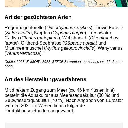
Art der gezüchteten Arten
Regenbogenforelle (
Oncorhynchus mykiss
), Brown Forelle
(
Salmo
trutta
), Karpfen (
Cyprinus carpio
), Freshwater
Catfish (
Clarias gariepinus
), Wolfsbarsch (
Dicentrarchus
labrax
), Gilthead-Seebrasse (S
Sparus aurata
) und
Mittelmeermuschel (
Mytilus galloprovincialis
), Warty venus
(
Venus
verrucosa
).
Quelle: 2023, EUMOFA; 2022, STECF, Slowenien, personal com., 17. Januar
2023
Art des Herstellungsverfahrens
Mit direktem Zugang zum Meer (ca. 46 km Küstenlinie)
besteht die Aquakultur aus Meeresaquakultur (30 %) und
Süßwasseraquakultur (70 %). Nach Angaben von Eurostar
wurden 2021 im Wesentlichen folgende
Produktionsmethoden angewandt: