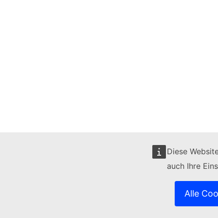
Diese Website
auch Ihre Ein
Alle Co