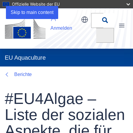
Offizielle Website der EU
Details
Skip to main content
Anmelden
Menu
Suchen
EU Aquaculture
Berichte
#EU4Algae –
Liste der sozialen
Aspekte, die für