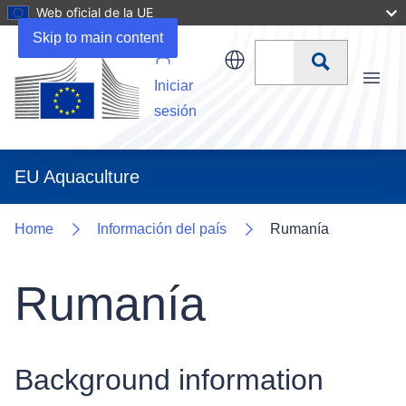
Web oficial de la UE
Uploads
Skip to main content
Buscar
Iniciar
Menu
sesión
EU Aquaculture
Home
Información del país
Rumanía
Rumanía
Background information