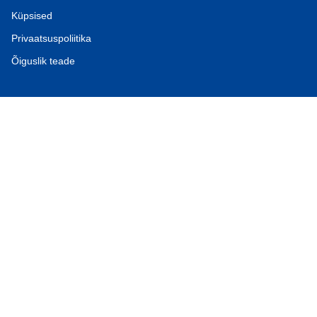
Küpsised
Privaatsuspoliitika
Õiguslik teade