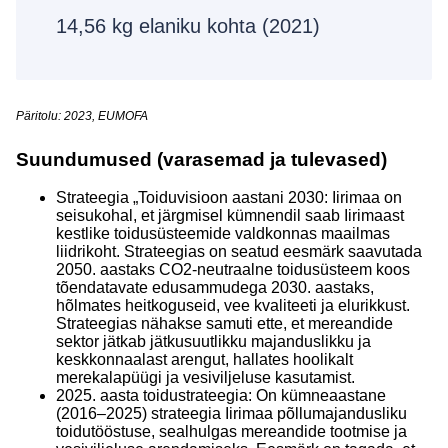
14,56 kg elaniku kohta (2021)
Päritolu: 2023, EUMOFA
Suundumused (varasemad ja tulevased)
Strateegia „Toiduvisioon aastani 2030: Iirimaa on
seisukohal, et järgmisel kümnendil saab Iirimaast
kestlike toidusüsteemide valdkonnas maailmas
liidrikoht. Strateegias on seatud eesmärk saavutada
2050. aastaks CO2-neutraalne toidusüsteem koos
tõendatavate edusammudega 2030. aastaks,
hõlmates heitkoguseid, vee kvaliteeti ja elurikkust.
Strateegias nähakse samuti ette, et mereandide
sektor jätkab jätkusuutlikku majanduslikku ja
keskkonnaalast arengut, hallates hoolikalt
merekalapüügi ja vesiviljeluse kasutamist.
2025. aasta toidustrateegia: On kümneaastane
(2016–2025) strateegia Iirimaa põllumajandusliku
toidutööstuse, sealhulgas mereandide tootmise ja