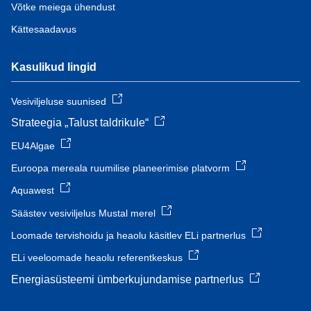
Võtke meiega ühendust
Kättesaadavus
Kasulikud lingid
Vesiviljeluse suunised
Strateegia „Talust taldrikule“
EU4Algae
Euroopa mereala ruumilise planeerimise platvorm
Aquawest
Säästev vesiviljelus Mustal merel
Loomade tervishoidu ja heaolu käsitlev ELi partnerlus
ELi veeloomade heaolu referentkeskus
Energiasüsteemi ümberkujundamise partnerlus