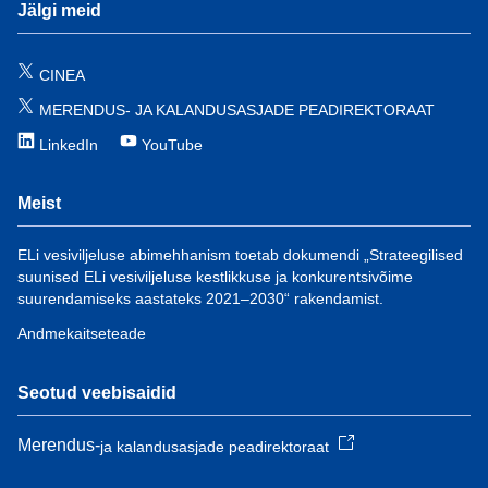
Jälgi meid
CINEA
MERENDUS- JA KALANDUSASJADE PEADIREKTORAAT
LinkedIn
YouTube
Meist
ELi vesiviljeluse abimehhanism toetab dokumendi „Strateegilised
suunised ELi vesiviljeluse kestlikkuse ja konkurentsivõime
suurendamiseks aastateks 2021–2030“ rakendamist.
Andmekaitseteade
Seotud veebisaidid
Merendus-
ja kalandusasjade peadirektoraat