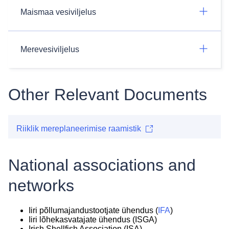
Maismaa vesiviljelus
Merevesiviljelus
Other Relevant Documents
Riiklik mereplaneerimise raamistik
National associations and
networks
Iiri põllumajandustootjate ühendus (
IFA
)
Iiri lõhekasvatajate ühendus (ISGA)
Irish Shellfish Association (ISA)