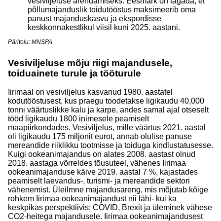
vesiviljeluse arendamiseks. Eesmärk on tagada, et
põllumajanduslik toidutööstus maksimeerib oma
panust majanduskasvu ja ekspordisse
keskkonnakestlikul viisil kuni 2025. aastani.
Päritolu: MNSPA
Vesiviljeluse mõju riigi majandusele,
toiduainete turule ja tööturule
Iirimaal on vesiviljelus kasvanud 1980. aastatel
kodutööstusest, kus praegu toodetakse ligikaudu 40,000
tonni väärtuslikke kalu ja karpe, andes samal ajal otseselt
tööd ligikaudu 1800 inimesele peamiselt
maapiirkondades. Vesiviljelus, mille väärtus 2021. aastal
oli ligikaudu 175 miljonit eurot, annab olulise panuse
mereandide riiklikku tootmisse ja toiduga kindlustatusesse.
Kuigi ookeanimajandus on alates 2008. aastast olnud
2018. aastaga võrreldes tõusuteel, vähenes Iirimaa
ookeanimajanduse käive 2019. aastal 7 %, kajastades
peamiselt laevandus-, turismi- ja mereandide sektori
vähenemist. Üleilmne majandusareng, mis mõjutab kõige
rohkem Iirimaa ookeanimajandust nii lähi- kui ka
keskpikas perspektiivis: COVID, Brexit ja üleminek vähese
CO2-heitega majandusele. Iirimaa ookeanimajandusest