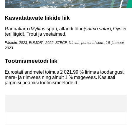
Kasvatatavate liikide liik
Rannakarp (
Mytilus
spp.), atlandi lõhe
(salmo
salar
), Oyster
(eri liigid), Trout ja veetaimed.
Päritolu: 2023, EUMOFA; 2022, STECF; Iirimaa, personal com., 16. jaanuar
2023
Tootmismeetodi liik
Eurostati andmetel toimus 2 021,99 % Iirimaa toodangust
mere- ja riimvees ning ainult 1 % magevees. Kasutati
järgmisi peamisi tootmismeetodeid: