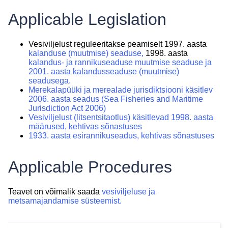
Applicable Legislation
Vesiviljelust reguleeritakse peamiselt 1997. aasta
kalanduse (muutmise) seaduse,
1998. aasta
kalandus- ja rannikuseaduse muutmise seaduse ja
2001. aasta
kalandusseaduse (muutmise)
seadusega.
Merekalapüüki ja merealade jurisdiktsiooni käsitlev
2006. aasta seadus (Sea Fisheries and Maritime
Jurisdiction Act 2006)
Vesiviljelust (litsentsitaotlus) käsitlevad 1998. aasta
määrused, kehtivas sõnastuses
1933. aasta esirannikuseadus, kehtivas sõnastuses
Applicable Procedures
Teavet on võimalik saada
vesiviljeluse ja
metsamajandamise süsteemist.