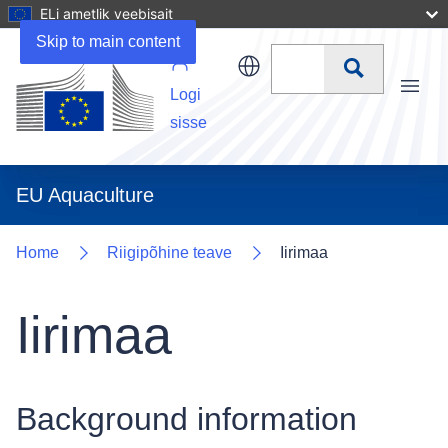
ELi ametlik veebisait
Uploads
Skip to main content
Otsi
Logi
Menu
sisse
EU Aquaculture
Home
Riigipõhine teave
Iirimaa
Iirimaa
Background information