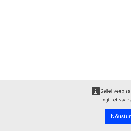
Sellel veebis
lingil, et saa
Nõustun