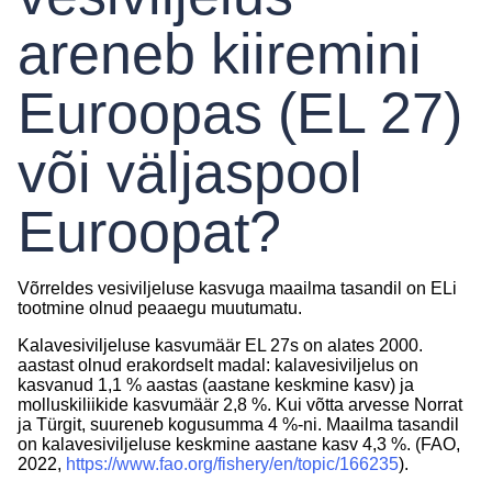
areneb kiiremini
Euroopas (EL 27)
või väljaspool
Euroopat?
Võrreldes vesiviljeluse kasvuga maailma tasandil on ELi
tootmine olnud peaaegu muutumatu.
Kalavesiviljeluse kasvumäär EL 27s on alates 2000.
aastast olnud erakordselt madal: kalavesiviljelus on
kasvanud 1,1 % aastas (aastane keskmine kasv) ja
molluskiliikide kasvumäär 2,8 %. Kui võtta arvesse Norrat
ja Türgit, suureneb kogusumma 4 %-ni. Maailma tasandil
on kalavesiviljeluse keskmine aastane kasv 4,3 %. (FAO,
2022,
https://www.fao.org/fishery/en/topic/166235
).