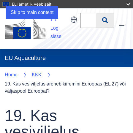
ELi ametlik veebisait
Skip to main content
Otsi
Logi
Menu
sisse
EU Aquaculture
Home
KKK
19. Kas vesiviljelus areneb kiiremini Euroopas (EL 27) või
väljaspool Euroopat?
19. Kas
vesiviljelus