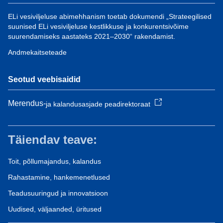
ELi vesiviljeluse abimehhanism toetab dokumendi „Strateegilised
suunised ELi vesiviljeluse kestlikkuse ja konkurentsivõime
suurendamiseks aastateks 2021–2030“ rakendamist.
Andmekaitseteade
Seotud veebisaidid
Merendus-
ja kalandusasjade peadirektoraat
Täiendav teave:
Toit, põllumajandus, kalandus
Rahastamine, hankemenetlused
Teadusuuringud ja innovatsioon
Uudised, väljaanded, üritused