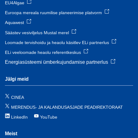
EU4Algae
Euroopa mereala ruumilise planeerimise platvorm
Aquawest
Säästev vesiviljelus Mustal merel
Loomade tervishoidu ja heaolu käsitlev ELi partnerlus
ELi veeloomade heaolu referentkeskus
Energiasüsteemi ümberkujundamise partnerlus
Jälgi meid
CINEA
MERENDUS- JA KALANDUSASJADE PEADIREKTORAAT
LinkedIn
YouTube
Meist