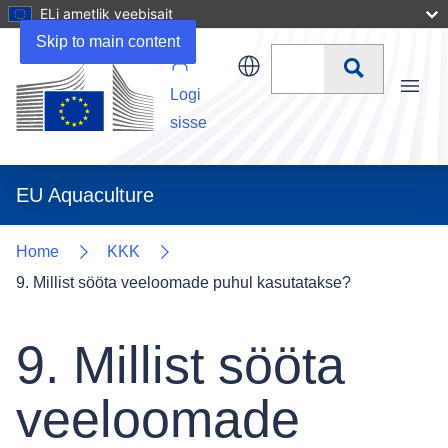
ELi ametlik veebisait
Skip to main content
Otsi
Logi
Menu
sisse
EU Aquaculture
Home
KKK
9. Millist sööta veeloomade puhul kasutatakse?
9. Millist sööta
veeloomade