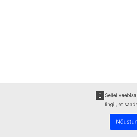
Sellel veebis
lingil, et saa
Nõustun