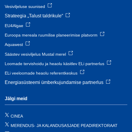
Vesiviljeluse suunised
Strateegia „Talust taldrikule“
EU4Algae
Euroopa mereala ruumilise planeerimise platvorm
Aquawest
Säästev vesiviljelus Mustal merel
Loomade tervishoidu ja heaolu käsitlev ELi partnerlus
ELi veeloomade heaolu referentkeskus
Energiasüsteemi ümberkujundamise partnerlus
Jälgi meid
CINEA
MERENDUS- JA KALANDUSASJADE PEADIREKTORAAT