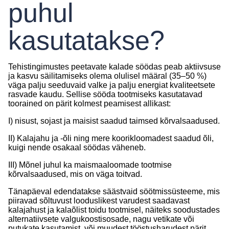
puhul
kasutatakse?
Tehistingimustes peetavate kalade söödas peab aktiivsuse
ja kasvu säilitamiseks olema olulisel määral (35–50 %)
väga palju seeduvaid valke ja palju energiat kvaliteetsete
rasvade kaudu. Sellise sööda tootmiseks kasutatavad
toorained on pärit kolmest peamisest allikast:
I) nisust, sojast ja maisist saadud taimsed kõrvalsaadused.
II) Kalajahu ja -õli ning mere koorikloomadest saadud õli,
kuigi nende osakaal söödas väheneb.
III) Mõnel juhul ka maismaaloomade tootmise
kõrvalsaadused, mis on väga toitvad.
Tänapäeval edendatakse säästvaid söötmissüsteeme, mis
piiravad sõltuvust looduslikest varudest saadavast
kalajahust ja kalaõlist toidu tootmisel, näiteks soodustades
alternatiivsete valgukoostisosade, nagu vetikate või
putukate kasutamist, või muudest tööstusharudest pärit