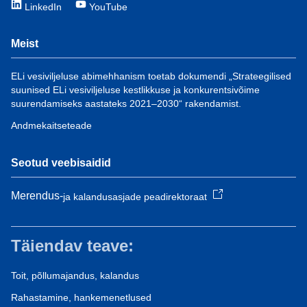
LinkedIn
YouTube
Meist
ELi vesiviljeluse abimehhanism toetab dokumendi „Strateegilised
suunised ELi vesiviljeluse kestlikkuse ja konkurentsivõime
suurendamiseks aastateks 2021–2030“ rakendamist.
Andmekaitseteade
Seotud veebisaidid
Merendus-
ja kalandusasjade peadirektoraat
Täiendav teave:
Toit, põllumajandus, kalandus
Rahastamine, hankemenetlused