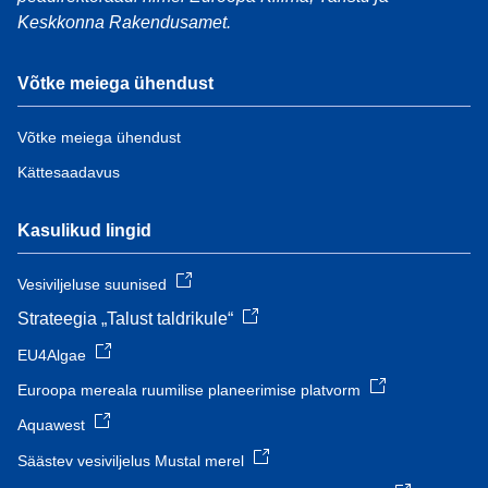
Keskkonna Rakendusamet.
Võtke meiega ühendust
Võtke meiega ühendust
Kättesaadavus
Kasulikud lingid
Vesiviljeluse suunised
Strateegia „Talust taldrikule“
EU4Algae
Euroopa mereala ruumilise planeerimise platvorm
Aquawest
Säästev vesiviljelus Mustal merel