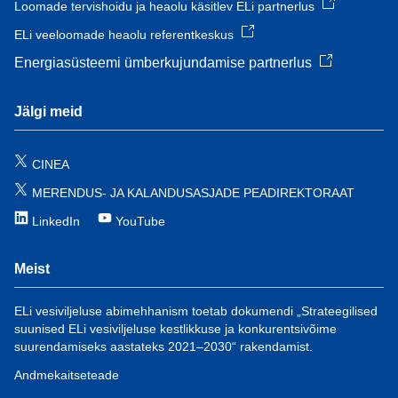
Loomade tervishoidu ja heaolu käsitlev ELi partnerlus
ELi veeloomade heaolu referentkeskus
Energiasüsteemi ümberkujundamise partnerlus
Jälgi meid
CINEA
MERENDUS- JA KALANDUSASJADE PEADIREKTORAAT
LinkedIn
YouTube
Meist
ELi vesiviljeluse abimehhanism toetab dokumendi „Strateegilised
suunised ELi vesiviljeluse kestlikkuse ja konkurentsivõime
suurendamiseks aastateks 2021–2030“ rakendamist.
Andmekaitseteade