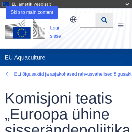
ELi ametlik veebisait
Details
Skip to main content
Otsi
Logi
Menu
sisse
EU Aquaculture
ELi õigusaktid ja asjakohased rahvusvahelised õigusakt
Komisjoni teatis
„Euroopa ühine
sisserändepoliitika