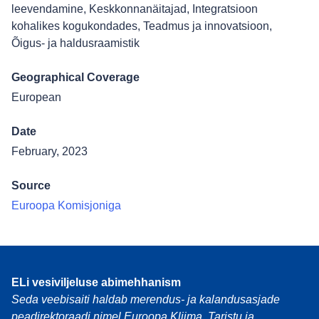
leevendamine
,
Keskkonnanäitajad
,
Integratsioon
kohalikes kogukondades
,
Teadmus ja innovatsioon
,
Õigus- ja haldusraamistik
Geographical Coverage
European
Date
February, 2023
Source
Euroopa Komisjoniga
ELi vesiviljeluse abimehhanism
Seda veebisaiti haldab merendus- ja kalandusasjade
peadirektoraadi nimel Euroopa Kliima, Taristu ja