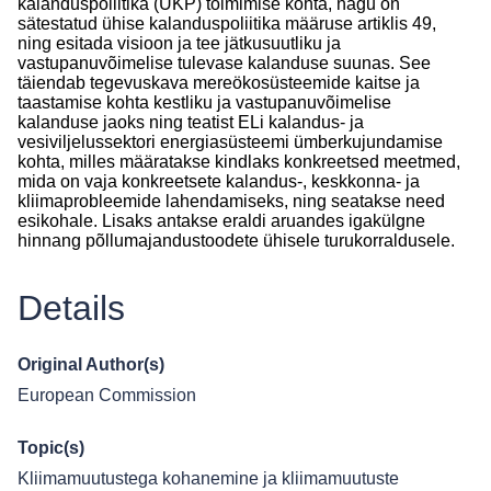
kalanduspoliitika (ÜKP) toimimise kohta, nagu on
sätestatud ühise kalanduspoliitika määruse artiklis 49,
ning esitada visioon ja tee jätkusuutliku ja
vastupanuvõimelise tulevase kalanduse suunas. See
täiendab tegevuskava mereökosüsteemide kaitse ja
taastamise kohta kestliku ja vastupanuvõimelise
kalanduse jaoks ning teatist ELi kalandus- ja
vesiviljelussektori energiasüsteemi ümberkujundamise
kohta, milles määratakse kindlaks konkreetsed meetmed,
mida on vaja konkreetsete kalandus-, keskkonna- ja
kliimaprobleemide lahendamiseks, ning seatakse need
esikohale. Lisaks antakse eraldi aruandes igakülgne
hinnang põllumajandustoodete ühisele turukorraldusele.
Details
Original Author(s)
European Commission
Topic(s)
Kliimamuutustega kohanemine ja kliimamuutuste