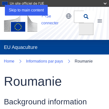
Un site officiel de l’UE
Uploads
Skip to main content
Se
connecter
Menu
Rechercher
EU Aquaculture
Home
Informations par pays
Roumanie
Roumanie
Background information