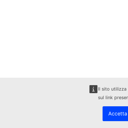
Il sito utiliz
sul link prese
Accetta 