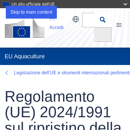
Un sito ufficiale dell’UE
Details
Skip to main content
Accedi
Menu
Cerca
EU Aquaculture
Legislazione dell'UE e strumenti internazionali pertinenti
Regolamento
(UE) 2024/1991
sul ripristino della