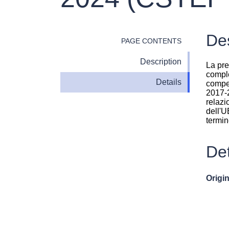
Des
PAGE CONTENTS
Description
La pre
comple
Details
compet
2017-2
relazi
dell'U
termin
Det
Origin