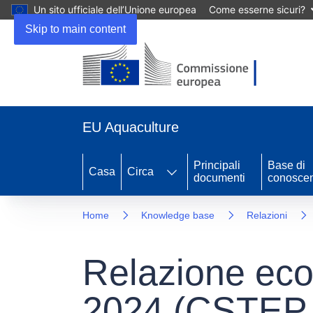
Un sito ufficiale dell’Unione europea
Come esserne sicuri?
Skip to main content
EU Aquaculture
Principali
Base di
Casa
Circa
documenti
conosce
Home
Knowledge base
Relazioni
Relazione eco
2024 (CSTEP 