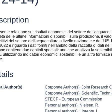
cription
sente relazione sui risultati economici del settore dell'acquac
ta delle ultime informazioni disponibili sulla produzione, il valore
itivi del settore dell'acquacoltura a livello nazionale e dell'UE
022 e riguarda i dati forniti nell'ambito della raccolta di dati n
one contiene due capitoli speciali: uno che analizza la sostenibi
E utilizzando indicatori economici sostenibili e un altro fornisce 
e.
ails
al Author(s)
Corporate Author(s): Joint Research
Corporate Author(s): Scientific, Tech
STECF - European Commission
Personal author(s): Nielsen, R.
Personal author(s): Llorente, I.