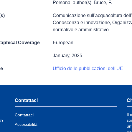
Personal author(s): Bruce, F.
(s)
Comunicazione sull'acquacoltura del
Conoscenza e innovazione
,
Organizza
normativo e amministrativo
aphical Coverage
European
January, 2025
ce
Ufficio delle pubblicazioni dell'UE
Contattaci
Ch
Il
Contattaci
so
to
Accessibilità
un
pe