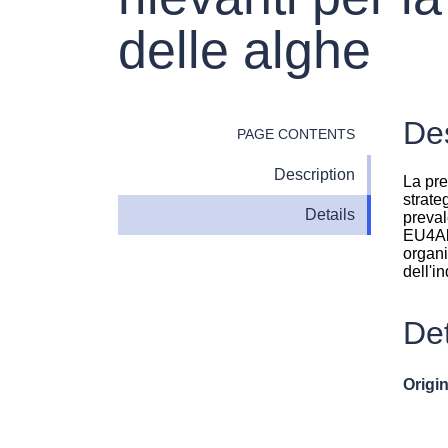
delle alghe
Des
PAGE CONTENTS
Description
La pre
strate
Details
preval
EU4Alg
organi
dell'i
Det
Origin