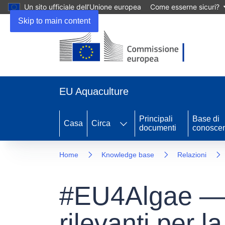
Un sito ufficiale dell’Unione europea
Come esserne sicuri?
Skip to main content
EU Aquaculture
Principali
Base di
Casa
Circa
documenti
conosce
Home
Knowledge base
Relazioni
#EU4Algae — e
rilevanti per l