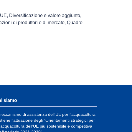
l'UE
,
Diversificazione e valore aggiunto
,
zioni di produttori e di mercato
,
Quadro
i siamo
 meccanismo di assistenza dell'UE per l'acquacoltura
stiene l'attuazione degli "Orientamenti strategici per
'acquacoltura dell'UE più sostenibile e competitiva
r il periodo 2021-2030".