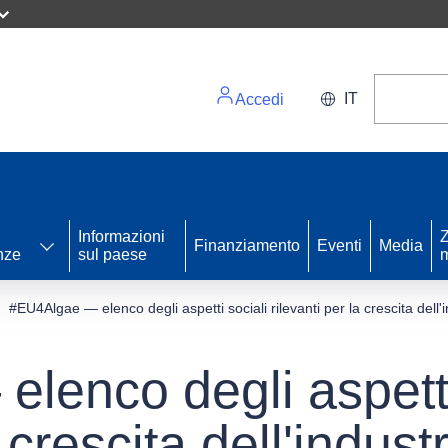
IT
Accedi
Informazioni
Z
Finanziamento
Eventi
Media
nze
sul paese
m
#EU4Algae — elenco degli aspetti sociali rilevanti per la crescita dell
lenco degli aspetti
a crescita dell'indus