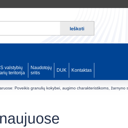
Ieškoti
S valstybių
Naudotojų
DUK
Kontaktas
arių teritorija
sritis
ruose: Poveikis granulių kokybei, augimo charakteristikoms, žarnyno sv
 naujuose