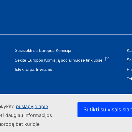
Susisiekti su Europos Komisija
Ka
Sa
Sekite Europos Komisiją socialiniuose tinkluose
Pr
Ištekliai partneriams
Te
ankykite
puslapyje apie
Sutikti su visais sla
oti daugiau informacijos
uorodą bet kurioje