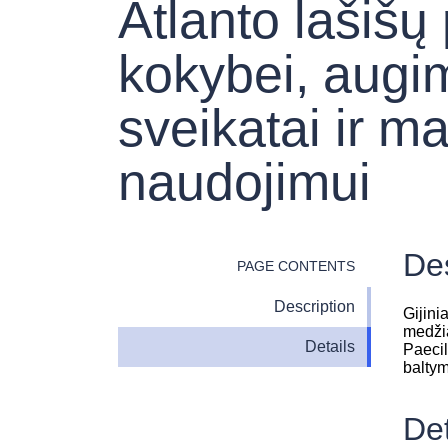
Atlanto lašišų
kokybei, augi
sveikatai ir m
naudojimui
Des
PAGE CONTENTS
Description
Gijini
medžia
Details
Paecil
baltym
Det