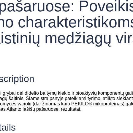
 pašaruose: Poveiki
mo charakteristikom
aistinių medžiagų vi
cription
ai grybai dėl didelio baltymų kiekio ir bioaktyvių komponentų gal
gų šaltinis. Šiame straipsnyje pateikiami tyrimo, atlikto siekiant 
omyces variotii (dar žinomas kaip PEKILO® mikoproteinas) galė
as Atlanto lašišų pašaruose, rezultatai.
ails