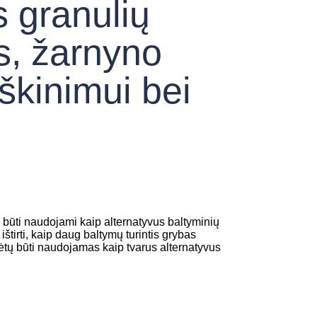
s granulių
s, žarnyno
rškinimui bei
i būti naudojami kaip alternatyvus baltyminių
ištirti, kaip daug baltymų turintis grybas
tų būti naudojamas kaip tvarus alternatyvus