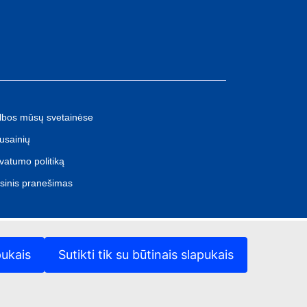
lbos mūsų svetainėse
usainių
ivatumo politiką
isinis pranešimas
pukais
Sutikti tik su būtinais slapukais