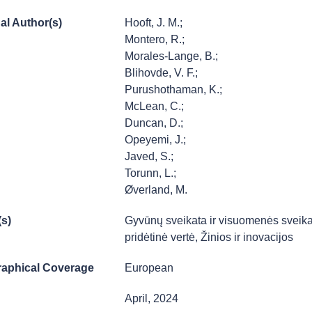
al Author(s)
Hooft, J. M.;
Montero, R.;
Morales-Lange, B.;
Blihovde, V. F.;
Purushothaman, K.;
McLean, C.;
Duncan, D.;
Opeyemi, J.;
Javed, S.;
Torunn, L.;
Øverland, M.
(s)
Gyvūnų sveikata ir visuomenės sveik
pridėtinė vertė
,
Žinios ir inovacijos
aphical Coverage
European
April, 2024