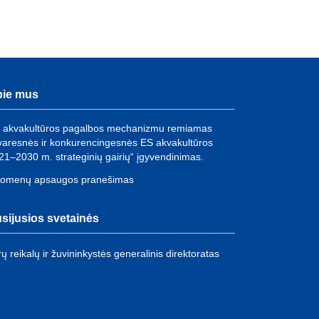
ie mus
 akvakultūros pagalbos mechanizmu remiamas
varesnės ir konkurencingesnės ES akvakultūros
21–2030 m. strateginių gairių“ įgyvendinimas.
omenų apsaugos pranešimas
sijusios svetainės
rų reikalų ir žuvininkystės generalinis direktoratas