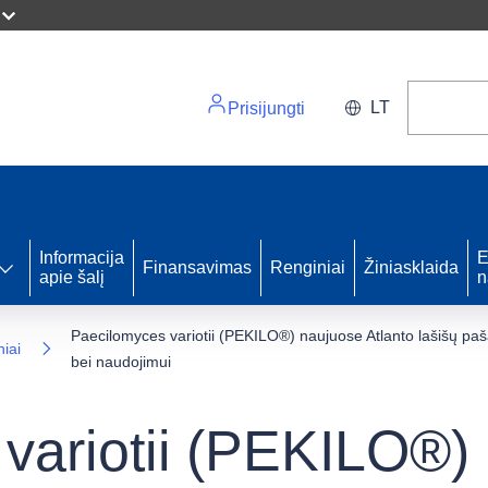
LT
Prisijungti
Informacija
E
Finansavimas
Renginiai
Žiniasklaida
apie šalį
n
Paecilomyces variotii (PEKILO®) naujuose Atlanto lašišų paša
niai
bei naudojimui
variotii (PEKILO®)