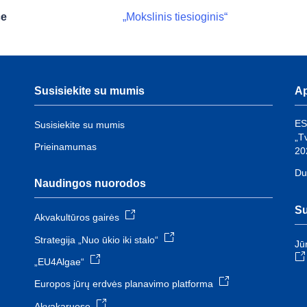
ce
„Mokslinis tiesioginis“
Susisiekite su mumis
Ap
ES
Susisiekite su mumis
„T
Prieinamumas
20
Du
Naudingos nuorodos
Su
Akvakultūros gairės
Strategija „Nuo ūkio iki stalo“
Jū
„EU4Algae“
Europos jūrų erdvės planavimo platforma
Akvakaruose