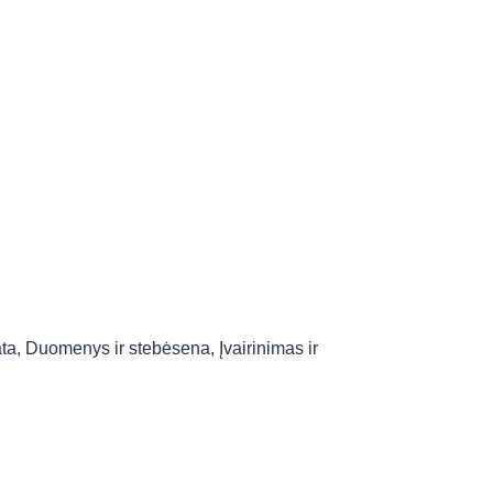
ata
,
Duomenys ir stebėsena
,
Įvairinimas ir