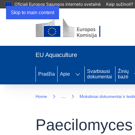
Oficiali Europos Sąjungos interneto svetainė
Kaip sužinoti?
Skip to main content
EU Aquaculture
Svarbiausi
Žinių
Pradžia
Apie
dokumentai
bazė
…
Home
Moksliniai dokumentai ir leidi
Paecilomyces 