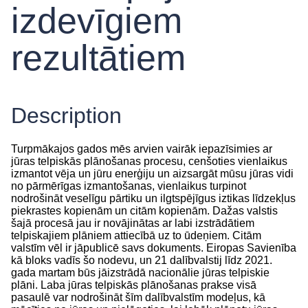
izdevīgiem
rezultātiem
Description
Turpmākajos gados mēs arvien vairāk iepazīsimies ar
jūras telpiskās plānošanas procesu, cenšoties vienlaikus
izmantot vēja un jūru enerģiju un aizsargāt mūsu jūras vidi
no pārmērīgas izmantošanas, vienlaikus turpinot
nodrošināt veselīgu pārtiku un ilgtspējīgus iztikas līdzekļus
piekrastes kopienām un citām kopienām. Dažas valstis
šajā procesā jau ir novājinātas ar labi izstrādātiem
telpiskajiem plāniem attiecībā uz to ūdeņiem. Citām
valstīm vēl ir jāpublicē savs dokuments. Eiropas Savienība
kā bloks vadīs šo nodevu, un 21 dalībvalstij līdz 2021.
gada martam būs jāizstrādā nacionālie jūras telpiskie
plāni. Laba jūras telpiskās plānošanas prakse visā
pasaulē var nodrošināt šīm dalībvalstīm modeļus, kā