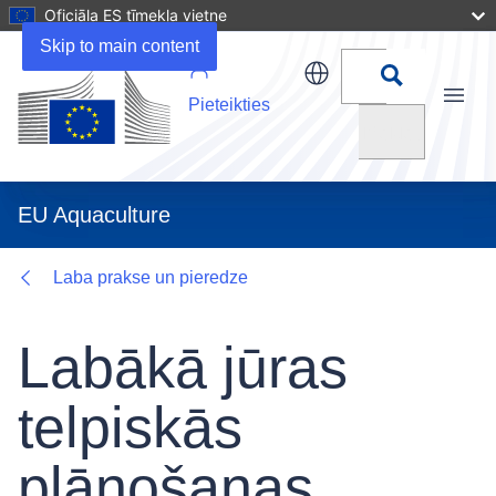
Oficiāla ES tīmekļa vietne
Details
Skip to main content
Pieteikties
Menu
Meklēt
EU Aquaculture
Laba prakse un pieredze
Labākā jūras
telpiskās
plānošanas