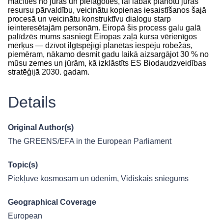
mācīties no jūras un pielāgoties, lai labāk plānotu jūras
resursu pārvaldību, veicinātu kopienas iesaistīšanos šajā
procesā un veicinātu konstruktīvu dialogu starp
ieinteresētajām personām. Eiropā šis process galu galā
palīdzēs mums sasniegt Eiropas zaļā kursa vērienīgos
mērķus — dzīvot ilgtspējīgi planētas iespēju robežās,
piemēram, nākamo desmit gadu laikā aizsargājot 30 % no
mūsu zemes un jūrām, kā izklāstīts ES Biodaudzveidības
stratēģijā 2030. gadam.
Details
Original Author(s)
The GREENS/EFA in the European Parliament
Topic(s)
Piekļuve kosmosam un ūdenim
,
Vidiskais sniegums
Geographical Coverage
European