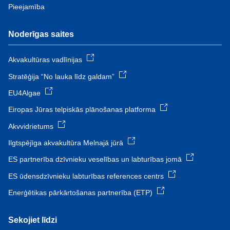
Pieejamība
Noderīgas saites
Akvakultūras vadlīnijas
Stratēģija “No lauka līdz galdam”
EU4Algae
Eiropas Jūras telpiskās plānošanas platforma
Akvvidrietums
Ilgtspējīga akvakultūra Melnajā jūrā
ES partnerība dzīvnieku veselības un labturības jomā
ES ūdensdzīvnieku labturības references centrs
Enerģētikas pārkārtošanas partnerība (ETP)
Sekojiet līdzi