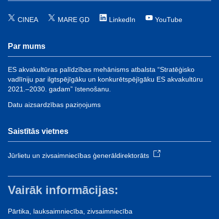
CINEA
MARE ĢD
LinkedIn
YouTube
Par mums
ES akvakultūras palīdzības mehānisms atbalsta “Stratēģisko
vadlīniju par ilgtspējīgāku un konkurētspējīgāku ES akvakultūru
2021.–2030. gadam” īstenošanu.
Datu aizsardzības paziņojums
Saistītās vietnes
Jūrlietu un zivsaimniecības ģenerāldirektorāts
Vairāk informācijas:
Pārtika, lauksaimniecība, zivsaimniecība