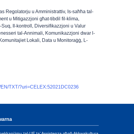
as Regolatorju u Amministrattiv
,
Is-saħħa tal-
nt u Mitigazzjoni għat-tibdil fil-klima
,
s-Suq
,
Il-kontroll
,
Diversifikazzjoni u Valur
enesseri tal-Annimali
,
Komunikazzjoni dwar l-
-Komunitajiet Lokali
,
Data u Monitoraġġ
,
L-
ntent/EN/TXT/?uri=CELEX:52021DC0236
warna
-mekkaniżmu tal-UE ta’ Assistenza għall-Akkwakultura