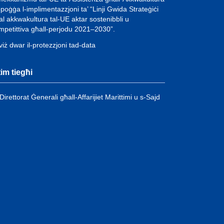
ppoġġa l-implimentazzjoni ta’ “Linji Gwida Strateġiċi
al akkwakultura tal-UE aktar sostenibbli u
mpetittiva għall-perjodu 2021–2030”.
viż dwar il-protezzjoni tad-data
-tim tiegħi
Direttorat Ġenerali għall-Affarijiet Marittimi u s-Sajd