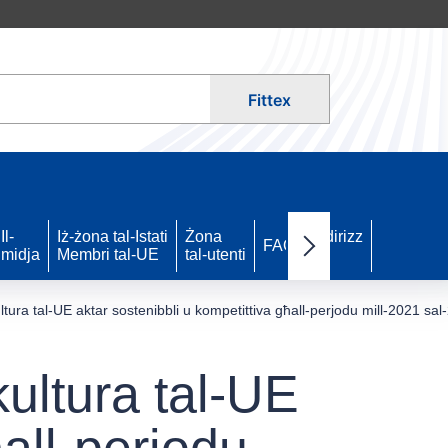
Fittex
Il-
Iż-żona tal-Istati
Żona
Indirizz
FAQ
midja
Membri tal-UE
tal-utenti
ta’
Next items
ltura tal-UE aktar sostenibbli u kompetittiva għall-perjodu mill-2021 sa
kultura tal-UE
ħall-perjodu