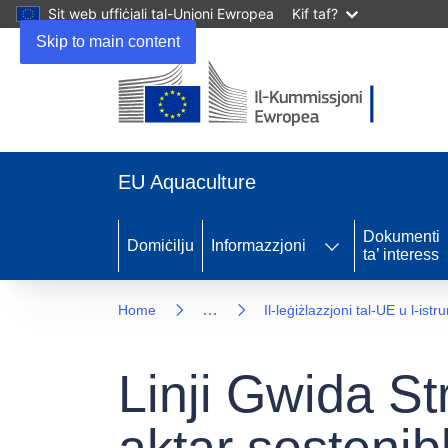
Sit web uffiċjali tal-Unjoni Ewropea
Kif taf?
Skip to main content
EU Aquaculture
Dokumenti
Domiċilju
Informazzjoni
ta’ interess
…
Home
Il-leġiżlazzjoni tal-UE u l-istr
Linji Gwida St
aktar sostenib