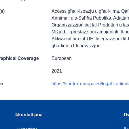
(s)
Aċċess għall-Ispazju u għall-Ilma
,
Qaf
Annimali u s-Saħħa Pubblika
,
Adattame
Organizzazzjonijiet tal-Produtturi u ta
Miżjud
,
Il-prestazzjoni ambjentali
,
Il-b
Akkwakultura tal-UE
,
Integrazzjoni fil
għarfien u l-Innovazzjoni
aphical Coverage
European
2021
ce
https://eur-lex.europa.eu/legal-co
Ikkuntattjana
D
Il