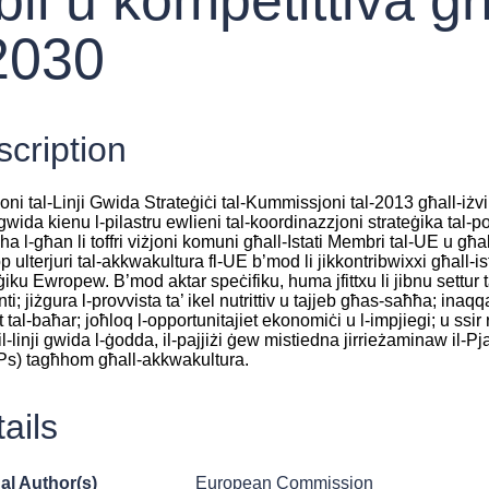
-2030
cription
oni tal-Linji Gwida Strateġiċi tal-Kummissjoni tal-2013 għall-iż
ji gwida kienu l-pilastru ewlieni tal-koordinazzjoni strateġika tal-po
a l-għan li toffri viżjoni komuni għall-Istati Membri tal-UE u għall
pp ulterjuri tal-akkwakultura fl-UE b’mod li jikkontribwixxi għall-ist
iku Ewropew. B’mod aktar speċifiku, huma jfittxu li jibnu settur t
enti; jiżgura l-provvista ta’ ikel nutrittiv u tajjeb għas-saħħa; in
ott tal-baħar; joħloq l-opportunitajiet ekonomiċi u l-impjiegi; u ssi
l-linji gwida l-ġodda, il-pajjiżi ġew mistiedna jirrieżaminaw il-Pj
s) tagħhom għall-akkwakultura.
ails
al Author(s)
European Commission