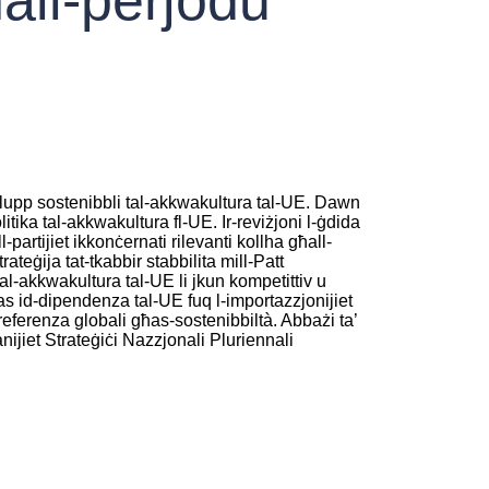
vilupp sostenibbli tal-akkwakultura tal-UE. Dawn
litika tal-akkwakultura fl-UE. Ir-reviżjoni l-ġdida
-partijiet ikkonċernati rilevanti kollha għall-
rateġija tat-tkabbir stabbilita mill-Patt
al-akkwakultura tal-UE li jkun kompetittiv u
aqqas id-dipendenza tal-UE fuq l-importazzjonijiet
r referenza globali għas-sostenibbiltà. Abbażi ta’
anijiet Strateġiċi Nazzjonali Pluriennali