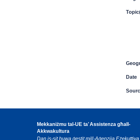
Topic
Geogr
Date
Sour
Mekkaniżmu tal-UE ta’ Assistenza għall-
Akkwakultura
Dan is-sit huwa ġestit mill-Aġenzija Eżekuttiva