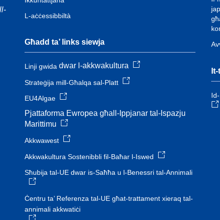
Ikkuntattjana
ja
l-
L-aċċessibbiltà
għ
ko
Għadd ta’ links siewja
Av
dwar l-akkwakultura
Linji gwida
It
Strateġija mill-Għalqa sal-Platt
Id-
EU4Algae
Pjattaforma Ewropea għall-Ippjanar tal-Ispazju
Marittimu
Akkwawest
Akkwakultura Sostenibbli fil-Baħar l-Iswed
Sħubija tal-UE dwar is-Saħħa u l-Benessri tal-Annimali
Ċentru ta’ Referenza tal-UE għat-trattament xieraq tal-
annimali akkwatiċi