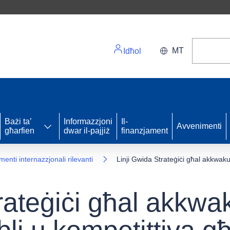
MT
Idħol
Bażi ta’
Informazzjoni
Il-
Avvenimenti
għarfien
dwar il-pajjiż
finanzjament
umenti internazzjonali rilevanti
Linji Gwida Strateġiċi għal akkwaku
rateġiċi għal akkwa
bli u kompetittiva g