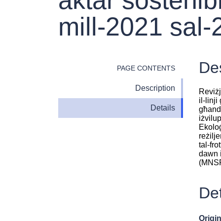
mill-2021 sal
Des
PAGE CONTENTS
Description
Reviżj
il-lin
Details
għandh
iżvilu
Ekoloġ
reżilj
tal-fr
dawn i
(MNSP
Det
Origin