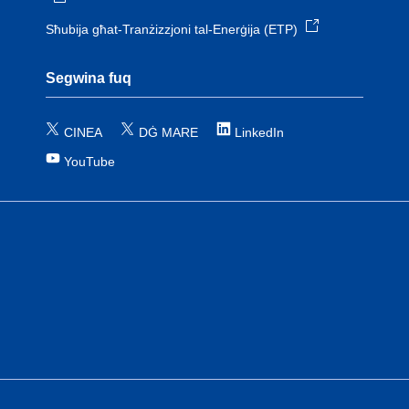
Sħubija għat-Tranżizzjoni tal-Enerġija (ETP)
Segwina fuq
CINEA
DĠ MARE
LinkedIn
YouTube