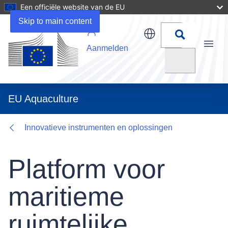
Een officiële website van de EU
Details
Skip to main content
Aanmelden
Menu
Zoeken
EU Aquaculture
Innovatieve instrumenten en oplossingen
Platform voor
maritieme
ruimtelijke