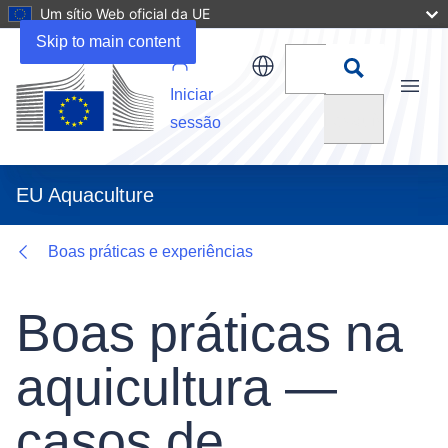
Um sítio Web oficial da UE
Details
Skip to main content
Iniciar
Menu
Pesquisar
sessão
EU Aquaculture
Boas práticas e experiências
Boas práticas na
aquicultura —
casos de