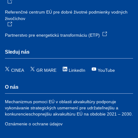
Referenčné centrum EÚ pre dobré životné podmienky vodných
živočíchov
Partnerstvo pre energetickú transformáciu (ETP)
Sleduj nás
CINEA
GR MARE
LinkedIn
YouTube
O nás
Mechanizmus pomoci EÚ v oblasti akvakultúry podporuje
vykonávanie strategických usmernení pre udržateľnejšiu a
konkurencieschopnejšiu akvakultúru EÚ na obdobie 2021 – 2030.
Oznámenie o ochrane údajov