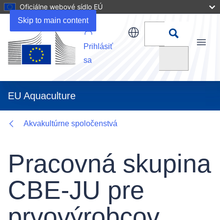
Oficiálne webové sídlo EÚ
Details
Skip to main content
Prihlásiť
Menu
Vyhľadať
sa
EU Aquaculture
Akvakultúrne spoločenstvá
Pracovná skupina
CBE-JU pre
prvovýrobcov