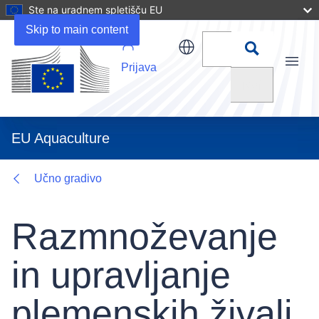
Ste na uradnem spletišču EU
Related URLs
Skip to main content
Prijava
Menu
Išči
EU Aquaculture
Učno gradivo
Razmnoževanje
in upravljanje
plemenskih živali