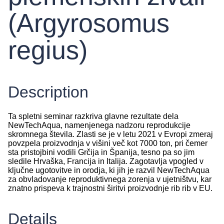
(Argyrosomus
regius)
Description
Ta spletni seminar razkriva glavne rezultate dela
NewTechAqua, namenjenega nadzoru reprodukcije
skromnega števila. Zlasti se je v letu 2021 v Evropi zmeraj
povzpela proizvodnja v višini več kot 7000 ton, pri čemer
sta pristojbini vodili Grčija in Španija, tesno pa so jim
sledile Hrvaška, Francija in Italija. Zagotavlja vpogled v
ključne ugotovitve in orodja, ki jih je razvil NewTechAqua
za obvladovanje reproduktivnega zorenja v ujetništvu, kar
znatno prispeva k trajnostni širitvi proizvodnje rib rib v EU.
Details