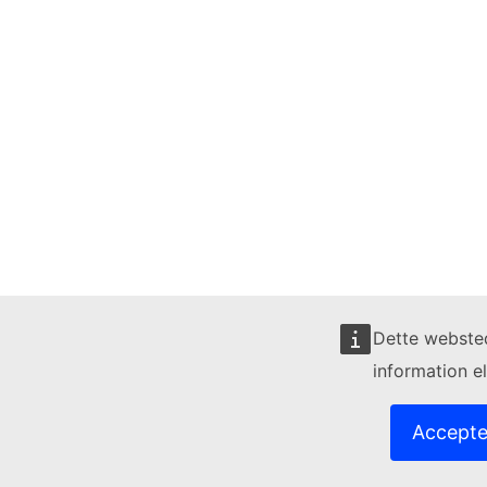
Dette websted
information el
Accepter