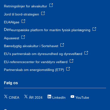
Retningslinjer for akvakultur
Jord til bord-strategien
EU4Algae
Den
europæiske platform for maritim fysisk planlægning
Aquawest
Bæredygtig akvakultur i Sortehavet
EU's partnerskab om dyresundhed og dyrevelfærd
EU-referencecenter for vanddyrs velfærd
Partnerskab om energiomstilling (ETP)
Følg os
CINEA
ÅR 2024
LinkedIn
YouTube