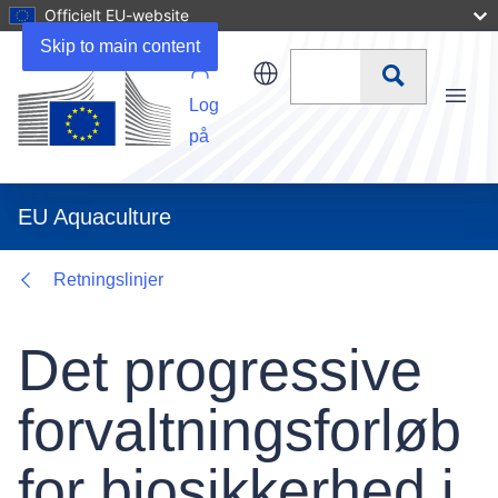
Officielt EU-website
Details
Skip to main content
Søg
Log
Menu
på
EU Aquaculture
Retningslinjer
Det progressive
forvaltningsforløb
for biosikkerhed i