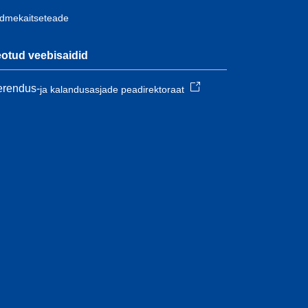
dmekaitseteade
otud veebisaidid
rendus-
ja kalandusasjade peadirektoraat