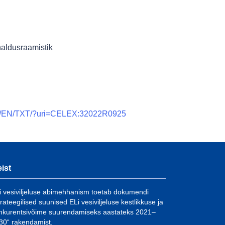
haldusraamistik
tent/EN/TXT/?uri=CELEX:32022R0925
ist
i vesiviljeluse abimehhanism toetab dokumendi
trateegilised suunised ELi vesiviljeluse kestlikkuse ja
nkurentsivõime suurendamiseks aastateks 2021–
30“ rakendamist.