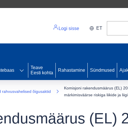
ET
Logi sisse
Teave
stebaas
Rahastamine
Sündmused
Ajak
Eesti kohta
Komisjoni rakendusmäärus (EL) 202
d rahvusvahelised õigusaktid
märkimisväärse riskiga liikide ja lii
endusmäärus (EL) 2