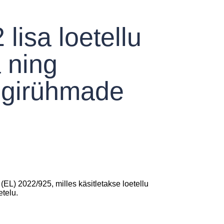
isa loetellu
 ning
liigirühmade
) 2022/925, milles käsitletakse loetellu
etelu.