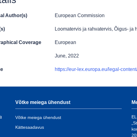
al Author(s)
European Commission
(s)
Loomatervis ja rahvatervis
,
Õigus- ja 
aphical Coverage
European
June, 2022
ce
https://eur-lex.europa.eu/legal-con
Võtke meiega ühendust
Me
a
EL
Võtke meiega ühendust
„S
Kättesaadavus
ko
20