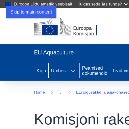
Euroopa Liidu ametlik veebisait
Kuidas seda ära tunda?
Skip to main content
EU Aquaculture
Peamised
Koju
Umbes
Teadmi
dokumendid
…
Home
ELi õigusaktid ja asjakohase
Komisjoni rak