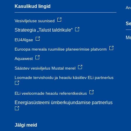
Kasulikud lingid
An
Vesiviljeluse suunised
Se
Strateegia „Talust taldrikule“
Me
EU4Algae
Euroopa mereala ruumilise planeerimise platvorm
Aquawest
Säästev vesiviljelus Mustal merel
Loomade tervishoidu ja heaolu käsitlev ELi partnerlus
ELi veeloomade heaolu referentkeskus
Energiasüsteemi ümberkujundamise partnerlus
Jälgi meid