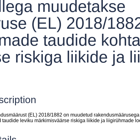
illega muudetakse
se (EL) 2018/1882 l
made taudide kohta
 riskiga liikide ja 
cription
dusmäärust (EL) 2018/1882 on muudetud rakendusmäärusega (EL
 taudide leviku märkimisväärse riskiga liikide ja liigirühmade lo
ails