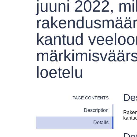
juuni 2022, m
rakendusmääru
kantud veeloo
märkimisväärse
loetelu
Des
PAGE CONTENTS
Description
Raken
kantud
Details
Det