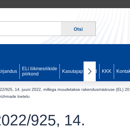
Otsi
ELi liikmesriikide
irjandus
Kasutajapiirkond
KKK
Kontak
piirkond
Next items
2/925, 14. juuni 2022, millega muudetakse rakendusmääruse (EL) 2018
girühmade loetelu
022/925, 14.