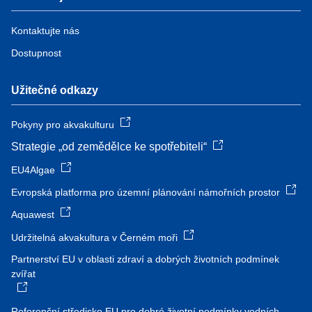
Kontaktujte nás
Dostupnost
Užitečné odkazy
Pokyny pro akvakulturu
Strategie „od zemědělce ke spotřebiteli“
EU4Algae
Evropská platforma pro územní plánování námořních prostor
Aquawest
Udržitelná akvakultura v Černém moři
Partnerství EU v oblasti zdraví a dobrých životních podmínek
zvířat
Referenční středisko EU pro dobré životní podmínky vodních