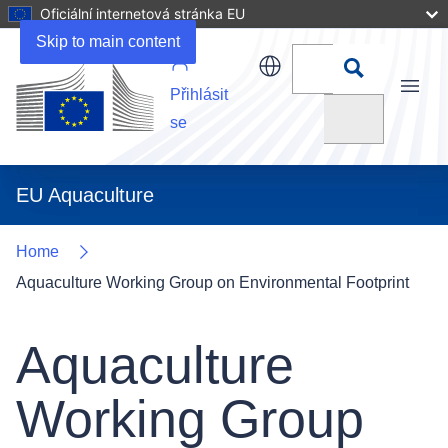
Oficiální internetová stránka EU
Details
Skip to main content
Přihlásit
Menu
Vyhledat
se
EU Aquaculture
Home
Aquaculture Working Group on Environmental Footprint
Aquaculture
Working Group