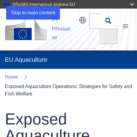
Oficiální internetová stránka EU
Details
Skip to main content
Přihlásit
Menu
Vyhledat
se
EU Aquaculture
Home
Exposed Aquaculture Operations: Strategies for Safety and
Fish Welfare
Exposed
Aquaculture