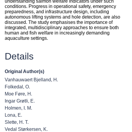
understanding salmon welfare indicators under such
conditions. Progress in operational safety, emergency
preparedness, and infrastructure design, including
autonomous lifting systems and hole detection, are also
discussed. The study emphasises the importance of
integrated, multidisciplinary approaches to ensure both
human and fish welfare in increasingly demanding
aquaculture settings.
Details
Original Author(s)
Vanhauwaert Bjelland, H.
Folkedal, O.
Moe Føre, H.
Ingar Grøtli, E.
Holmen, I. M.
Lona, E.
Slette, H. T.
Vedal Størkersen, K.