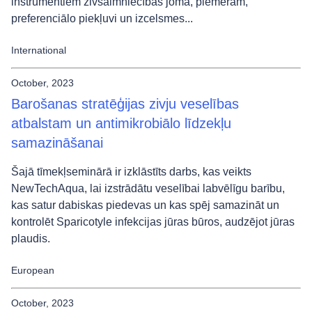
instrumentiem zivsaimniecības jomā, piemēram,
preferenciālo piekļuvi un izcelsmes...
International
October, 2023
Barošanas stratēģijas zivju veselības
atbalstam un antimikrobiālo līdzekļu
samazināšanai
Šajā tīmekļseminārā ir izklāstīts darbs, kas veikts
NewTechAqua, lai izstrādātu veselībai labvēlīgu barību,
kas satur dabiskas piedevas un kas spēj samazināt un
kontrolēt Sparicotyle infekcijas jūras būros, audzējot jūras
plaudis.
European
October, 2023