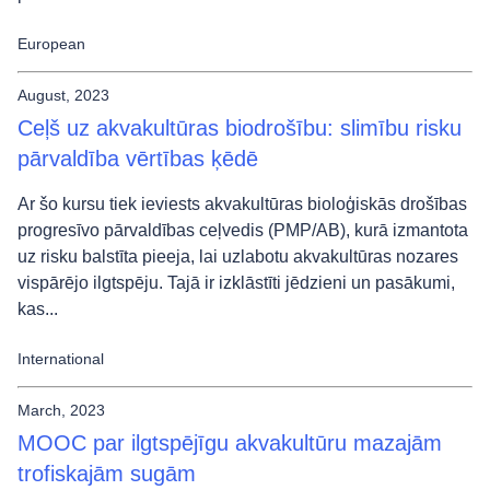
European
August, 2023
Ceļš uz akvakultūras biodrošību: slimību risku
pārvaldība vērtības ķēdē
Ar šo kursu tiek ieviests akvakultūras bioloģiskās drošības
progresīvo pārvaldības ceļvedis (PMP/AB), kurā izmantota
uz risku balstīta pieeja, lai uzlabotu akvakultūras nozares
vispārējo ilgtspēju. Tajā ir izklāstīti jēdzieni un pasākumi,
kas...
International
March, 2023
MOOC par ilgtspējīgu akvakultūru mazajām
trofiskajām sugām