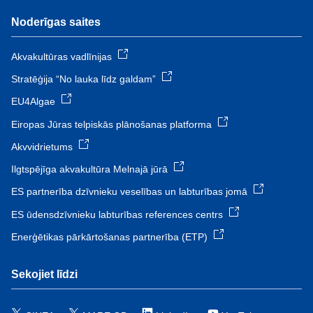
Noderīgas saites
Akvakultūras vadlīnijas
Stratēģija “No lauka līdz galdam”
EU4Algae
Eiropas Jūras telpiskās plānošanas platforma
Akvvidrietums
Ilgtspējīga akvakultūra Melnajā jūrā
ES partnerība dzīvnieku veselības un labturības jomā
ES ūdensdzīvnieku labturības references centrs
Enerģētikas pārkārtošanas partnerība (ETP)
Sekojiet līdzi