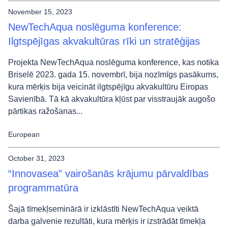
November 15, 2023
NewTechAqua noslēguma konference:
Ilgtspējīgas akvakultūras rīki un stratēģijas
Projekta NewTechAqua noslēguma konference, kas notika
Briselē 2023. gada 15. novembrī, bija nozīmīgs pasākums,
kura mērķis bija veicināt ilgtspējīgu akvakultūru Eiropas
Savienībā. Tā kā akvakultūra kļūst par visstraujāk augošo
pārtikas ražošanas...
European
October 31, 2023
“Innovasea” vairošanās krājumu pārvaldības
programmatūra
Šajā tīmekļseminārā ir izklāstīti NewTechAqua veiktā
darba galvenie rezultāti, kura mērķis ir izstrādāt tīmekļa