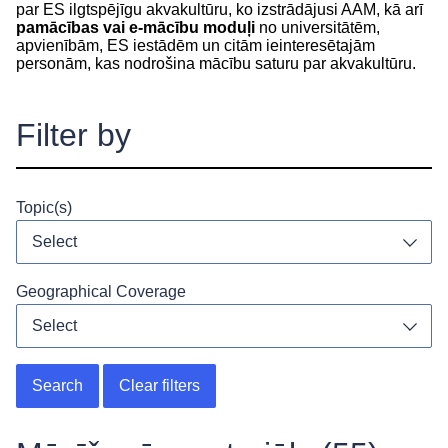
par ES ilgtspējīgu akvakultūru, ko izstrādājusi AAM, kā arī
pamācības vai e-mācību moduļi
no universitātēm,
apvienībām, ES iestādēm un citām ieinteresētajām
personām, kas nodrošina mācību saturu par akvakultūru.
Filter by
Topic(s)
Select
Toggl
Geographical Coverage
Select
Toggl
Search
Clear filters