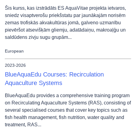
Šis kurss, kas izstrādāts ES AquaVitae projekta ietvaros,
sniedz visaptverošu priekšstatu par jaunākajām norisēm
zemas trofiskās akvakultūras jomā, galveno uzmanību
pievēršot atsevišķām gliemju, adatādaiņu, makroaļģu un
saldūdens zivju sugu grupām...
European
2023-2026
BlueAquaEdu Courses: Recirculation
Aquaculture Systems
BlueAquaEdu provides a comprehensive training program
on Recirculating Aquaculture Systems (RAS), consisting of
several specialised courses that cover key topics such as
fish health management, fish nutrition, water quality and
treatment, RAS...