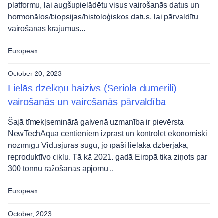
platformu, lai augšupielādētu visus vairošanās datus un
hormonālos/biopsijas/histoloģiskos datus, lai pārvaldītu
vairošanās krājumus...
European
October 20, 2023
Lielās dzelkņu haizivs (Seriola dumerili)
vairošanās un vairošanās pārvaldība
Šajā tīmekļseminārā galvenā uzmanība ir pievērsta
NewTechAqua centieniem izprast un kontrolēt ekonomiski
nozīmīgu Vidusjūras sugu, jo īpaši lielāka dzberjaka,
reproduktīvo ciklu. Tā kā 2021. gadā Eiropā tika ziņots par
300 tonnu ražošanas apjomu...
European
October, 2023