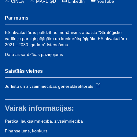
CINEA
MARE ĢD
LinkedIn
YouTube
Par mums
ES akvakultūras palīdzības mehānisms atbalsta “Stratēģisko
vadlīniju par ilgtspējīgāku un konkurētspējīgāku ES akvakultūru
2021.–2030. gadam” īstenošanu.
Datu aizsardzības paziņojums
Saistītās vietnes
Jūrlietu un zivsaimniecības ģenerāldirektorāts
Vairāk informācijas:
Pārtika, lauksaimniecība, zivsaimniecība
Finansējums, konkursi