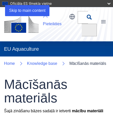
Oficiāla ES tīmekļa vietne
Skip to main content
Pieteikties
Menu
Meklēt
EU Aquaculture
Home
Knowledge base
Mācīšanās materiāls
Mācīšanās
materiāls
Šajā zināšanu bāzes sadaļā ir ietverti
mācību materiāli