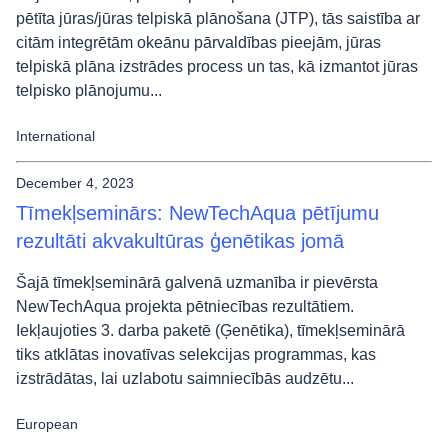
pētīta jūras/jūras telpiskā plānošana (JTP), tās saistība ar
citām integrētām okeānu pārvaldības pieejām, jūras
telpiskā plāna izstrādes process un tas, kā izmantot jūras
telpisko plānojumu...
International
December 4, 2023
Tīmekļseminārs: NewTechAqua pētījumu
rezultāti akvakultūras ģenētikas jomā
Šajā tīmekļseminārā galvenā uzmanība ir pievērsta
NewTechAqua projekta pētniecības rezultātiem.
Iekļaujoties 3. darba paketē (Ģenētika), tīmekļseminārā
tiks atklātas inovatīvas selekcijas programmas, kas
izstrādātas, lai uzlabotu saimniecībās audzētu...
European