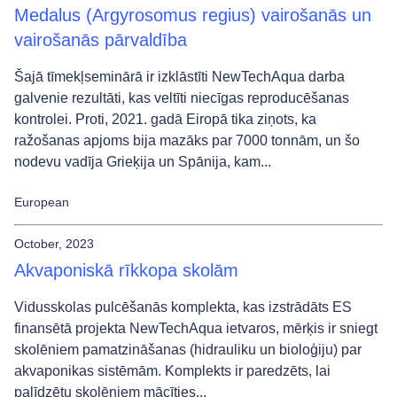
Medalus (Argyrosomus regius) vairošanās un
vairošanās pārvaldība
Šajā tīmekļseminārā ir izklāstīti NewTechAqua darba
galvenie rezultāti, kas veltīti niecīgas reproducēšanas
kontrolei. Proti, 2021. gadā Eiropā tika ziņots, ka
ražošanas apjoms bija mazāks par 7000 tonnām, un šo
nodevu vadīja Grieķija un Spānija, kam...
European
October, 2023
Akvaponiskā rīkkopa skolām
Vidusskolas pulcēšanās komplekta, kas izstrādāts ES
finansētā projekta NewTechAqua ietvaros, mērķis ir sniegt
skolēniem pamatzināšanas (hidrauliku un bioloģiju) par
akvaponikas sistēmām. Komplekts ir paredzēts, lai
palīdzētu skolēniem mācīties...