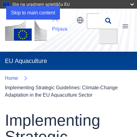
Ste na uradnem spletišču EU
Skip to main content
Prijava
Menu
Išči
EU Aquaculture
Home
Implementing Strategic Guidelines: Climate-Change
Adaptation in the EU Aquaculture Sector
Implementing
Strategic