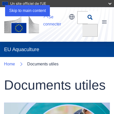
Un site officiel de l’UE
Skip to main content
Se
connecter
Menu
Rechercher
EU Aquaculture
Home
Documents utiles
Documents utiles