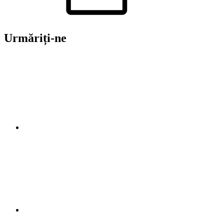
Urmăriți-ne
CINEA
ANUL 2024