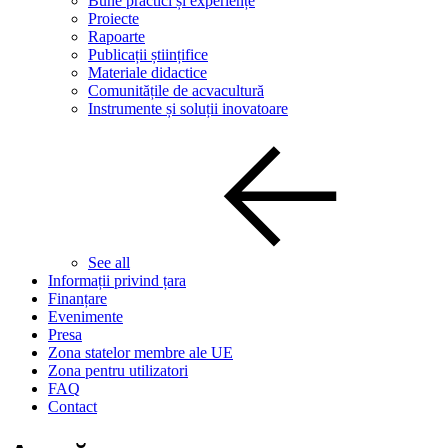
Bune practici și experiențe
Proiecte
Rapoarte
Publicații științifice
Materiale didactice
Comunitățile de acvacultură
Instrumente și soluții inovatoare
See all
Informații privind țara
Finanțare
Evenimente
Presa
Zona statelor membre ale UE
Zona pentru utilizatori
FAQ
Contact