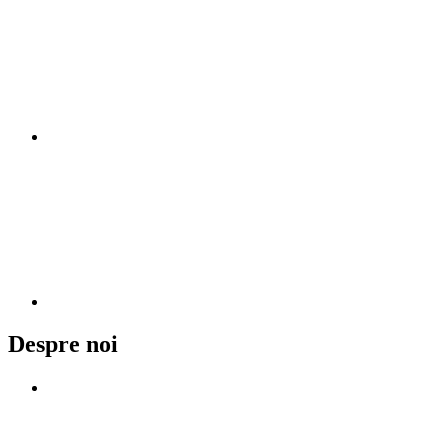
LinkedIn
YouTube
Despre noi
Mecanismul de asistență pentru acvacultură al UE sprijină
punerea în aplicare a „Orientărilor strategice pentru o
acvacultură mai sustenabilă și mai competitivă în UE pentru