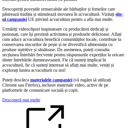
Descoperiți poveștile remarcabile ale bărbaților și femeilor care
păstrează tradiția și stimulează inovarea în acvacultură. Vizitați
site-
ul campaniei
UE privind acvacultura pentru a afla mai multe.
Urmăriți videoclipuri inspiratoare cu producători dedicați și
pasionați, care își prezintă activitatea și produsele delicioase. Aflați
cum aduce acvacultura beneficii comunităților locale, contribuie la
conservarea stocurilor de pește și ne diversifică alimentația cu
produse nutritive și sănătoase. De asemenea, puteți consulta
secțiunea Întrebări frecvente pentru răspunsurile experților la oricare
dintre întrebările dumneavoastră. Fie că sunteți implicat în
acvacultură, fie că sunteți interesat să aflați mai multe, veniți și
explorați lumea acvaculturii cu noi!
Puteți descărca
materialele campaniei
(vă rugăm să utilizați
Chrome sau Firefox), inclusiv materiale video, active de pe
platformele de comunicare socială și copii.
Descoperă mai multe