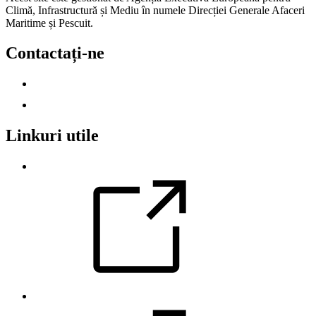
Climă, Infrastructură și Mediu în numele Direcției Generale Afaceri
Maritime și Pescuit.
Contactați-ne
Contactați-ne
Accesibilitatea
Linkuri utile
Orientări privind acvacultura
Strategia de la fermă la consumator