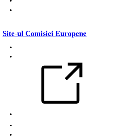
Cercetare și inovare
Știri, publicații, evenimente
Site-ul Comisiei Europene
Contactați Comisia Europeană
Urmăriți Comisia Europeană pe rețelele sociale
Resurse pentru parteneri
Limbile folosite pe site-urile noastre
Prăjituri