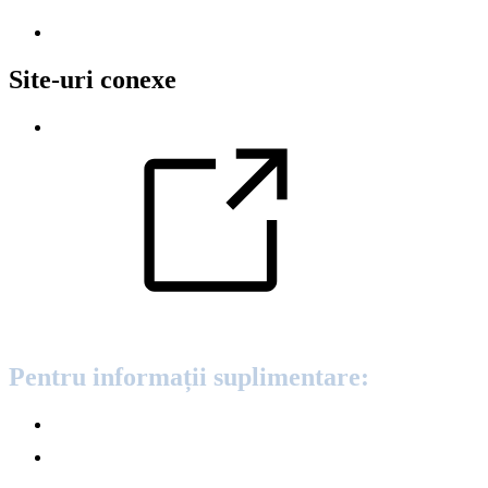
perioada 2021-2030”.
Aviz privind protecția datelor
Site-uri conexe
Direcția Generală Afaceri Maritime și Pescuit
Pentru informații suplimentare:
Alimentație, agricultură, pescuit
Finanțare, licitații