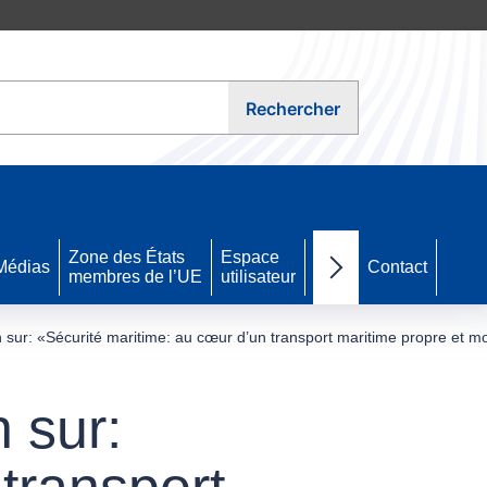
Rechercher
Zone des États
Espace
Médias
FAQ
Contact
membres de l’UE
utilisateur
Next items
sur: «Sécurité maritime: au cœur d’un transport maritime propre et 
 sur:
transport