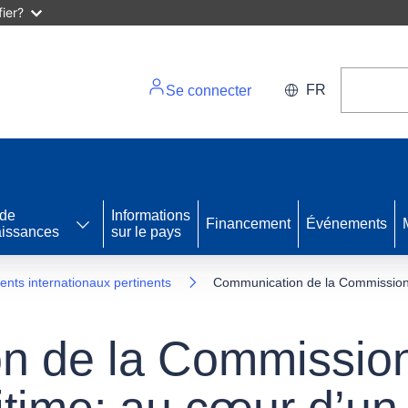
ier?
FR
Se connecter
 de
Informations
Financement
Événements
issances
sur le pays
ments internationaux pertinents
Communication de la Commission 
n de la Commission
time: au cœur d’un 