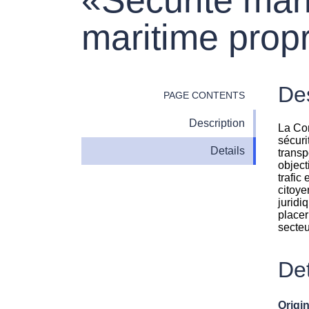
maritime prop
Des
PAGE CONTENTS
Description
La Com
sécuri
Details
transp
object
trafic
citoye
juridi
placer
secteu
Det
Origin