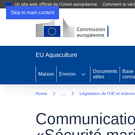
Un site web officiel de l’Union européenne
Comment le vérif
Skip to main content
EU Aquaculture
Documents
Base
Maison
Environ
utiles
conna
…
Home
Législation de l’UE et instru
Communicatio
«Sécurité mari