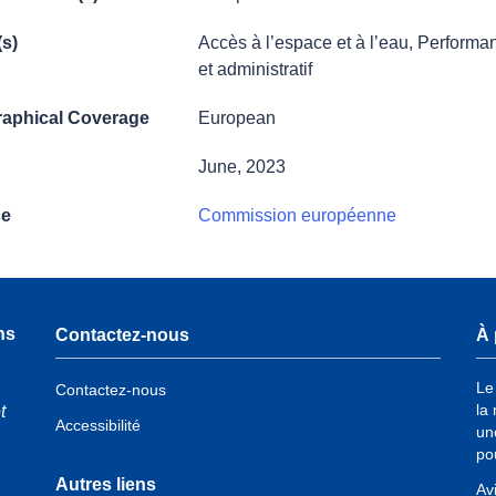
(s)
Accès à l’espace et à l’eau
,
Performa
et administratif
aphical Coverage
European
June, 2023
ce
Commission européenne
ns
Contactez-nous
À 
Le
Contactez-nous
la
t
Accessibilité
un
po
Autres liens
Av