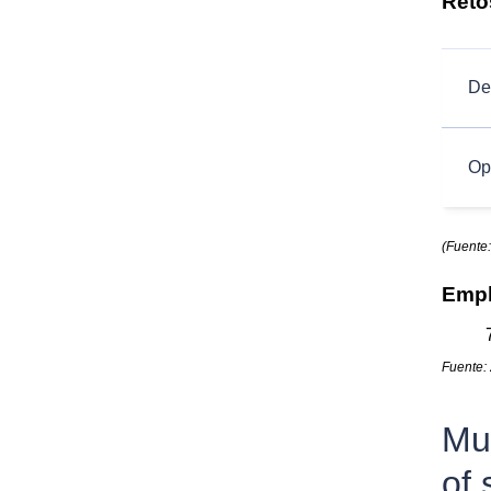
Reto
De
Op
(Fuente
Empl
Fuente:
Mul
of 