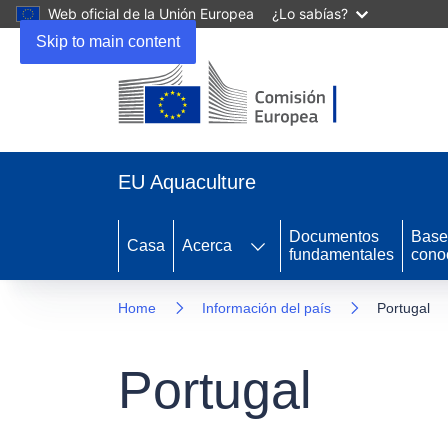
Web oficial de la Unión Europea
¿Lo sabías?
Skip to main content
EU Aquaculture
Documentos
Base
Casa
Acerca
fundamentales
cono
Home
Información del país
Portugal
Portugal