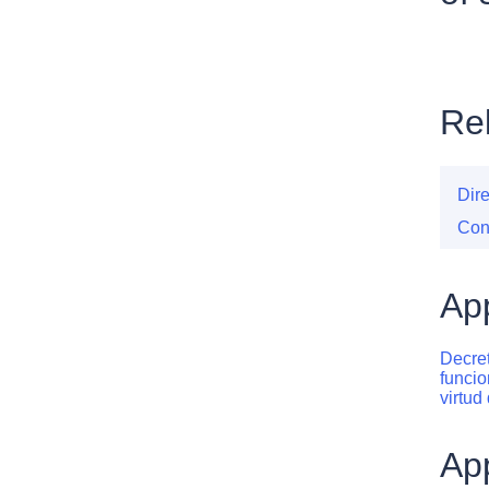
Rel
Dir
Con
App
Decret
funcio
virtud
Ap