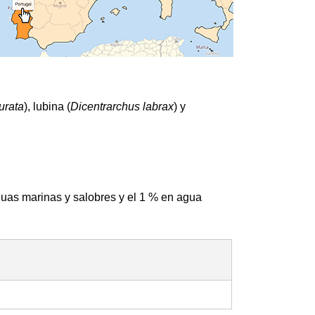
urata
), lubina (
Dicentrarchus labrax
) y
guas marinas y salobres y el 1 % en agua
: