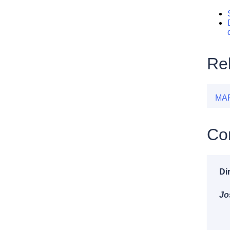
Re
MA
Con
Di
Jo