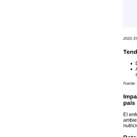
2020, 
Tend
Fuente
Impa
país
El enf
ambien
nutric