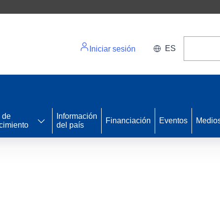
ES
Iniciar sesión
 de
Información
Financiación
Eventos
Medio
cimiento
del país