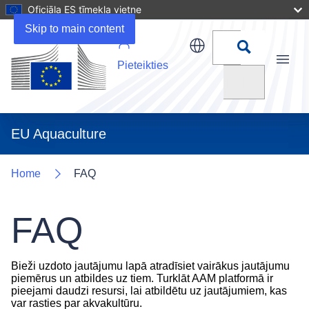
Oficiāla ES tīmekļa vietne
Skip to main content
Pieteikties
Menu
Meklēt
EU Aquaculture
Home
FAQ
FAQ
Bieži uzdoto jautājumu lapā atradīsiet vairākus jautājumu
piemērus un atbildes uz tiem. Turklāt AAM platformā ir
pieejami daudzi resursi, lai atbildētu uz jautājumiem, kas
var rasties par akvakultūru.