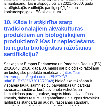
izmantošanu. Tas ir atspoguļots arī 2021.–2030. gada
stratēģiskajās vadlīnijās par ilgtspējīgāku un
konkurētspējīgāku ES akvakultūru.
10. Kāda ir atšķirība starp
tradicionālajiem akvakultūras
produktiem un bioloģiskajiem
produktiem? Kas ir nepieciešams,
lai iegūtu bioloģiskās ražošanas
sertifikāciju?
Saskaņā ar Eiropas Parlamenta un Padomes Regulu (ES)
2018/848 (2018. gada 30. maijs) par bioloģisko ražošanu
un bioloģisko produktu marķēšanu (
https://eur-
lex.europa.eu/legal-content/EN/TXT/?
uri=CELEX%3A32018R0848
) bioloģiskā ražošana ir
vispārēja lauku saimniecību pārvaldības un pārtikas
ražošanas sistēma, kurā apvienota vidiskās un
klimatrīcības paraugprakse, augsts biodaudzveidības
līmenis, dabas resursu saglabāšana un augstu dzīvnieku
labturības standartu un augstu ražošanas standartu