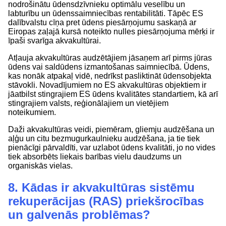
nodrošinātu ūdensdzīvnieku optimālu veselību un
labturību un ūdenssaimniecības rentabilitāti. Tāpēc ES
dalībvalstu cīņa pret ūdens piesārņojumu saskaņā ar
Eiropas zaļajā kursā noteikto nulles piesārņojuma mērķi ir
īpaši svarīga akvakultūrai.
Atļauja akvakultūras audzētājiem jāsaņem arī pirms jūras
ūdens vai saldūdens izmantošanas saimniecībā. Ūdens,
kas nonāk atpakaļ vidē, nedrīkst pasliktināt ūdensobjekta
stāvokli. Novadījumiem no ES akvakultūras objektiem ir
jāatbilst stingrajiem ES ūdens kvalitātes standartiem, kā arī
stingrajiem valsts, reģionālajiem un vietējiem
noteikumiem.
Daži akvakultūras veidi, piemēram, gliemju audzēšana un
aļģu un citu bezmugurkaulnieku audzēšana, ja tie tiek
pienācīgi pārvaldīti, var uzlabot ūdens kvalitāti, jo no vides
tiek absorbēts liekais barības vielu daudzums un
organiskās vielas.
8. Kādas ir akvakultūras sistēmu
rekuperācijas (RAS) priekšrocības
un galvenās problēmas?