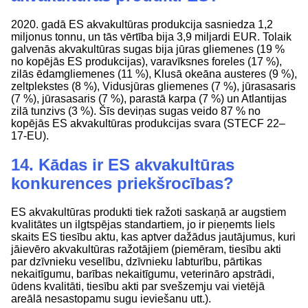
2020. gadā ES akvakultūras produkcija sasniedza 1,2
miljonus tonnu, un tās vērtība bija 3,9 miljardi EUR. Tolaik
galvenās akvakultūras sugas bija jūras gliemenes (19 %
no kopējās ES produkcijas), varavīksnes foreles (17 %),
zilās ēdamgliemenes (11 %), Klusā okeāna austeres (9 %),
zeltplekstes (8 %), Vidusjūras gliemenes (7 %), jūrasasaris
(7 %), jūrasasaris (7 %), parastā karpa (7 %) un Atlantijas
zilā tunzivs (3 %). Šīs deviņas sugas veido 87 % no
kopējās ES akvakultūras produkcijas svara (STECF 22–
17-EU).
14. Kādas ir ES akvakultūras
konkurences priekšrocības?
ES akvakultūras produkti tiek ražoti saskaņā ar augstiem
kvalitātes un ilgtspējas standartiem, jo ir pieņemts liels
skaits ES tiesību aktu, kas aptver dažādus jautājumus, kuri
jāievēro akvakultūras ražotājiem (piemēram, tiesību akti
par dzīvnieku veselību, dzīvnieku labturību, pārtikas
nekaitīgumu, barības nekaitīgumu, veterināro apstrādi,
ūdens kvalitāti, tiesību akti par svešzemju vai vietējā
areālā nesastopamu sugu ieviešanu utt.).