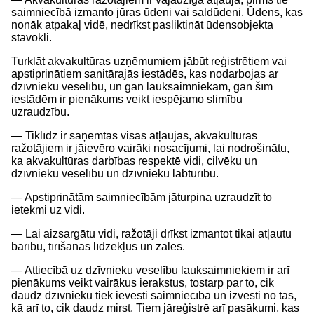
saimniecībā izmanto jūras ūdeni vai saldūdeni. Ūdens, kas
nonāk atpakaļ vidē, nedrīkst pasliktināt ūdensobjekta
stāvokli.
Turklāt akvakultūras uzņēmumiem jābūt reģistrētiem vai
apstiprinātiem sanitārajās iestādēs, kas nodarbojas ar
dzīvnieku veselību, un gan lauksaimniekam, gan šīm
iestādēm ir pienākums veikt iespējamo slimību
uzraudzību.
— Tiklīdz ir saņemtas visas atļaujas, akvakultūras
ražotājiem ir jāievēro vairāki nosacījumi, lai nodrošinātu,
ka akvakultūras darbības respektē vidi, cilvēku un
dzīvnieku veselību un dzīvnieku labturību.
— Apstiprinātām saimniecībām jāturpina uzraudzīt to
ietekmi uz vidi.
— Lai aizsargātu vidi, ražotāji drīkst izmantot tikai atļautu
barību, tīrīšanas līdzekļus un zāles.
— Attiecībā uz dzīvnieku veselību lauksaimniekiem ir arī
pienākums veikt vairākus ierakstus, tostarp par to, cik
daudz dzīvnieku tiek ievesti saimniecībā un izvesti no tās,
kā arī to, cik daudz mirst. Tiem jāreģistrē arī pasākumi, kas