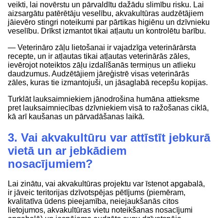
veikti, lai novērstu un pārvaldītu dažādu slimību risku. Lai
aizsargātu patērētāju veselību, akvakultūras audzētājiem
jāievēro stingri noteikumi par pārtikas higiēnu un dzīvnieku
veselību. Drīkst izmantot tikai atļautu un kontrolētu barību.
— Veterināro zāļu lietošanai ir vajadzīga veterinārārsta
recepte, un ir atļautas tikai atļautas veterinārās zāles,
ievērojot noteiktos zāļu izdalīšanās termiņus un atlieku
daudzumus. Audzētājiem jāreģistrē visas veterinārās
zāles, kuras tie izmantojuši, un jāsaglabā recepšu kopijas.
Turklāt lauksaimniekiem jānodrošina humāna attieksme
pret lauksaimniecības dzīvniekiem visā to ražošanas ciklā,
kā arī kaušanas un pārvadāšanas laikā.
3. Vai akvakultūru var attīstīt jebkurā
vietā un ar jebkādiem
nosacījumiem?
Lai zinātu, vai akvakultūras projektu var īstenot apgabalā,
ir jāveic teritorijas dzīvotspējas pētījums (piemēram,
kvalitatīva ūdens pieejamība, neiejaukšanās citos
lietojumos, akvakultūras vietu noteikšanas nosacījumi