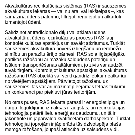
Akvakultūras recirkulācijas sistēmas (RAS) ir sauszemes
akvakultūras iekārtas — vai nu āra, vai iekštelpās –, kas
samazina ūdens patēriņu, filtrējot, regulējot un atkārtoti
izmantojot ūdeni.
Salīdzinot ar tradicionālo dīķu vai atklātā ūdens
akvakultūru, ūdens recirkulācijas process RAS ļauj
kontrolēt kultūras apstākļus un savākt atkritumus. Turklāt
sauszemes akvakultūra novērš izbēgšanu un ierobežo
slimību un parazītu ārējo pārnesi. RAS sola ilgtspējīgāku
pārtikas ražošanu ar mazāku saldūdens patēriņu un
īsākiem transportēšanas attālumiem, jo zivis var audzēt
tuvāk tirgiem. Kontrolējot kultūras apstākļus, akvakultūras
ražošanu RAS objektā var veikt gandrīz jebkur neatkarīgi
no vietējiem apstākļiem. Pārvietojot ražošanu uz
sauszemes, tas var arī mazināt pieejamās telpas trūkumu
un konkurenci par piekļuvi jūras teritorijām.
No otras puses, RAS iekārta parasti ir energoietilpīga un
dārga. Ieguldījumu izmaksas ir augstas, un recirkulācijas
tehnoloģija patērē lielu enerģijas daudzumu, un tā ir
jākontrolē un jāpārvalda kvalificētam darbaspēkam. Turklāt
tehnoloģijai joprojām ir jāpierāda tās dzīvotspēja plaša
mēroga ražošanā, jo īpaši attiecībā uz sālsūdens vidi.