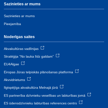
Sazinieties ar mums
Sazinieties ar mums
Pieejamība
Noderīgas saites
Akvakultūras vadlīnijas
Stratēģija “No lauka līdz galdam”
EU4Algae
Eiropas Jūras telpiskās plānošanas platforma
Akvvidrietums
Ilgtspējīga akvakultūra Melnajā jūrā
ES partnerība dzīvnieku veselības un labturības jomā
ES ūdensdzīvnieku labturības references centrs