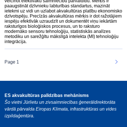
veicinot efektīvāku saimniecību pārvaldību. Mērķis ir
paaugstināt dzīvnieku labturības standartus, mazināt
ietekmi uz vidi un uzlabot akvakultūras platību ekonomisko
dzīvotspēju. Precīzās akvakultūras mērķis ir dot ražotājiem
iespēju efektīvāk uzraudzīt un dokumentēt viņu iekārtām
raksturīgos bioloģiskos procesus, un to raksturo
modernāko sensoru tehnoloģiju, statistiskās analīzes
metodiku un sarežģītu mākslīgā intelekta (MI) tehnoloģiju
integrācija.
Page 1
Next
ES akvakultūras palīdzības mehānisms
Šo vietni Jūrlietu un zivsaimniecības ģenerāldirektorāta
vārdā pārvalda Eiropas Klimata, infrastruktūras un vides
izpildaģentūra.