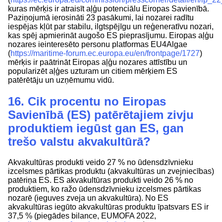
kuras mērķis ir atraisīt aļģu potenciālu Eiropas Savienībā.
Paziņojumā ierosināti 23 pasākumi, lai nozarei radītu
iespējas kļūt par stabilu, ilgtspējīgu un reģeneratīvu nozari,
kas spēj apmierināt augošo ES pieprasījumu. Eiropas aļģu
nozares ieinteresēto personu platformas EU4Algae
(
https://maritime-forum.ec.europa.eu/en/frontpage/1727
)
mērķis ir paātrināt Eiropas aļģu nozares attīstību un
popularizēt aļģes uzturam un citiem mērķiem ES
patērētāju un uzņēmumu vidū.
16. Cik procentu no Eiropas
Savienībā (ES) patērētajiem zivju
produktiem iegūst gan ES, gan
trešo valstu akvakultūrā?
Akvakultūras produkti veido 27 % no ūdensdzīvnieku
izcelsmes pārtikas produktu (akvakultūras un zvejniecības)
patēriņa ES. ES akvakultūras produkti veido 26 % no
produktiem, ko ražo ūdensdzīvnieku izcelsmes pārtikas
nozarē (ieguves zveja un akvakultūra). No ES
akvakultūras iegūto akvakultūras produktu īpatsvars ES ir
37,5 % (piegādes bilance, EUMOFA 2022,