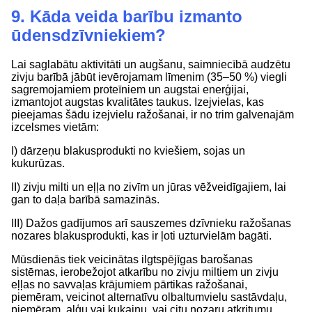
9. Kāda veida barību izmanto
ūdensdzīvniekiem?
Lai saglabātu aktivitāti un augšanu, saimniecībā audzētu
zivju barībā jābūt ievērojamam līmenim (35–50 %) viegli
sagremojamiem proteīniem un augstai enerģijai,
izmantojot augstas kvalitātes taukus. Izejvielas, kas
pieejamas šādu izejvielu ražošanai, ir no trim galvenajām
izcelsmes vietām:
I) dārzeņu blakusprodukti no kviešiem, sojas un
kukurūzas.
II) zivju milti un eļļa no zivīm un jūras vēžveidīgajiem, lai
gan to daļa barībā samazinās.
III) Dažos gadījumos arī sauszemes dzīvnieku ražošanas
nozares blakusprodukti, kas ir ļoti uzturvielām bagāti.
Mūsdienās tiek veicinātas ilgtspējīgas barošanas
sistēmas, ierobežojot atkarību no zivju miltiem un zivju
eļļas no savvaļas krājumiem pārtikas ražošanai,
piemēram, veicinot alternatīvu olbaltumvielu sastāvdaļu,
piemēram, aļģu vai kukaiņu, vai citu nozaru atkritumu