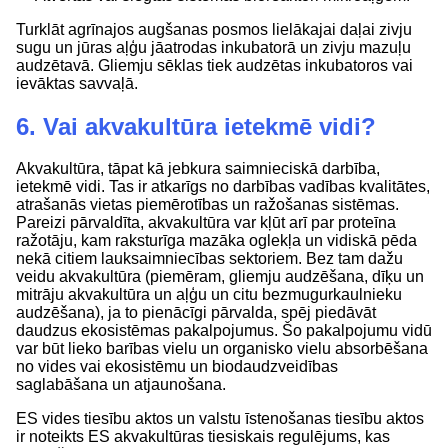
Turklāt agrīnajos augšanas posmos lielākajai daļai zivju
sugu un jūras aļģu jāatrodas inkubatorā un zivju mazuļu
audzētavā. Gliemju sēklas tiek audzētas inkubatoros vai
ievāktas savvaļā.
6. Vai akvakultūra ietekmē vidi?
Akvakultūra, tāpat kā jebkura saimnieciskā darbība,
ietekmē vidi. Tas ir atkarīgs no darbības vadības kvalitātes,
atrašanās vietas piemērotības un ražošanas sistēmas.
Pareizi pārvaldīta, akvakultūra var kļūt arī par proteīna
ražotāju, kam raksturīga mazāka oglekļa un vidiskā pēda
nekā citiem lauksaimniecības sektoriem. Bez tam dažu
veidu akvakultūra (piemēram, gliemju audzēšana, dīķu un
mitrāju akvakultūra un aļģu un citu bezmugurkaulnieku
audzēšana), ja to pienācīgi pārvalda, spēj piedāvāt
daudzus ekosistēmas pakalpojumus. Šo pakalpojumu vidū
var būt lieko barības vielu un organisko vielu absorbēšana
no vides vai ekosistēmu un biodaudzveidības
saglabāšana un atjaunošana.
ES vides tiesību aktos un valstu īstenošanas tiesību aktos
ir noteikts ES akvakultūras tiesiskais regulējums, kas