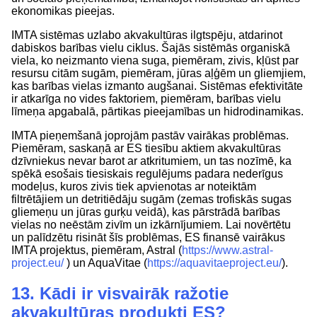
ekonomikas pieejas.
IMTA sistēmas uzlabo akvakultūras ilgtspēju, atdarinot
dabiskos barības vielu ciklus. Šajās sistēmās organiskā
viela, ko neizmanto viena suga, piemēram, zivis, kļūst par
resursu citām sugām, piemēram, jūras aļģēm un gliemjiem,
kas barības vielas izmanto augšanai. Sistēmas efektivitāte
ir atkarīga no vides faktoriem, piemēram, barības vielu
līmeņa apgabalā, pārtikas pieejamības un hidrodinamikas.
IMTA pieņemšanā joprojām pastāv vairākas problēmas.
Piemēram, saskaņā ar ES tiesību aktiem akvakultūras
dzīvniekus nevar barot ar atkritumiem, un tas nozīmē, ka
spēkā esošais tiesiskais regulējums padara nederīgus
modeļus, kuros zivis tiek apvienotas ar noteiktām
filtrētājiem un detritiēdāju sugām (zemas trofiskās sugas
gliemeņu un jūras gurķu veidā), kas pārstrādā barības
vielas no neēstām zivīm un izkārnījumiem. Lai novērtētu
un palīdzētu risināt šīs problēmas, ES finansē vairākus
IMTA projektus, piemēram, Astral (
https://www.astral-
project.eu/
) un AquaVitae (
https://aquavitaeproject.eu/
).
13. Kādi ir visvairāk ražotie
akvakultūras produkti ES?