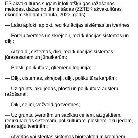
ES akvakultūras sugām ir ļoti atšķirīgas ražošanas
metodes, dažas no tām ir šādas (ZZTEK akvakultūras
ekonomisko datu tabula, 2023. gads).
— Lašu aploki, aploki, recirkulācijas sistēmas un tvertnes;
— Foreļu tvertnes un skrejceļi, recirkulācijas sistēmas un
dīķi;
— Aizgaldi, cisternas, dīķi, recirkulācijas sistēmas
jūrasasariem un jūraskarūm;
— Plosti, polikultūra, gliemeņu loglīnija;
— Dīķi, cisternas, skrejceļi, dīķi, polikultūra karpām;
— Uz grunts, āķu jedas, plosti un polikultūra austeru
ražošanai;
— Dīķi, celiņi, vēžveidīgo tvertnes;
— Uz grunts, tvertnēm un sacīkšu ceļiem, aizgaldiem,
recirkulācijas sistēmām, polikultūrām, plostiem, āķu jedām,
jūras aļģu tvertnēm;
— Atvērtas vai slēgtas sistēmas bioreaktori mikroaļģēm.