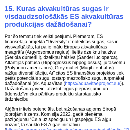
15. Kuras akvakultūras sugas ir
visdaudzsološākās ES akvakultūras
produkcijas dažādošanai?
Par šo tematu tiek veikti pētījumi. Piemēram, ES
finansētajā projektā “Diversify” ir noteiktas sugas, kas ir
vissvarīgākās, lai palielinātu Eiropas akvakultūras
meagrāfa (Argyrosomus regius), lielās dzelkņu haizivs
(Seriola dumerilii), dzelkņu haizivs (Sander lucioperca),
Atlantijas paltusa (Hippoglossus hippoglossus), jūrasvelnu
(Polyprion americanus), Grey mullet (Mugil cephalus)
ražīgu diversifikāciju. Arī citos ES finansētos projektos tiek
pētīts potenciāls sugu, tostarp maztrofisko sugu, turpmākai
dažādošanai (sk. AquaVitae (
https://aquavitaeproject.eu/
)).
Dažādošana jāveic, atzīstot tirgus pieprasījumu un
ūdensdzīvnieku pārtikas produktu starptautisko
tirdzniecību.
Aļģēm ir liels potenciāls, bet ražošanas apjoms Eiropā
joprojām ir zems. Komisija 2022. gadā pieņēma
paziņojumu “Ceļā uz spēcīgu un ilgtspējīgu ES aļģu
nozari”, tā saukto ES Algae iniciatīvu
(
https://ec.europa.eu/commission/presscorner/detail/en/ip_2