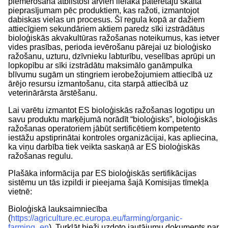
piemērošana atbilstoši arvien lielāka patērētāju skaita
pieprasījumam pēc produktiem, kas ražoti, izmantojot
dabiskas vielas un procesus. Šī regula kopā ar dažiem
attiecīgiem sekundāriem aktiem paredz sīki izstrādātus
bioloģiskās akvakultūras ražošanas noteikumus, kas ietver
vides prasības, perioda ievērošanu pārejai uz bioloģisko
ražošanu, uzturu, dzīvnieku labturību, veselības aprūpi un
lopkopību ar sīki izstrādātu maksimālo ganāmpulka
blīvumu sugām un stingriem ierobežojumiem attiecībā uz
ārējo resursu izmantošanu, cita starpā attiecībā uz
veterinārārsta ārstēšanu.
Lai varētu izmantot ES bioloģiskās ražošanas logotipu un
savu produktu marķējumā norādīt “bioloģisks”, bioloģiskās
ražošanas operatoriem jābūt sertificētiem kompetento
iestāžu apstiprinātai kontroles organizācijai, kas apliecina,
ka viņu darbība tiek veikta saskaņā ar ES bioloģiskās
ražošanas regulu.
Plašāka informācija par ES bioloģiskās sertifikācijas
sistēmu un tās izpildi ir pieejama šajā Komisijas tīmekļa
vietnē:
Bioloģiskā lauksaimniecība
(
https://agriculture.ec.europa.eu/farming/organic-
farming_en
). Turklāt bieži uzdoto jautājumu dokuments par