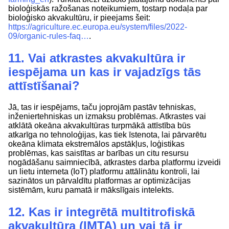
bioloģiskās ražošanas noteikumiem, tostarp nodaļa par
bioloģisko akvakultūru, ir pieejams šeit:
https://agriculture.ec.europa.eu/system/files/2022-
09/organic-rules-faq…
.
11. Vai atkrastes akvakultūra ir
iespējama un kas ir vajadzīgs tās
attīstīšanai?
Jā, tas ir iespējams, taču joprojām pastāv tehniskas,
inženiertehniskas un izmaksu problēmas. Atkrastes vai
atklātā okeāna akvakultūras turpmākā attīstība būs
atkarīga no tehnoloģijas, kas tiek īstenota, lai pārvarētu
okeāna klimata ekstremālos apstākļus, loģistikas
problēmas, kas saistītas ar barības un citu resursu
nogādāšanu saimniecībā, atkrastes darba platformu izveidi
un lietu interneta (IoT) platformu attālinātu kontroli, lai
sazinātos un pārvaldītu platformas ar optimizācijas
sistēmām, kuru pamatā ir mākslīgais intelekts.
12. Kas ir integrētā multitrofiskā
akvakultūra (IMTA) un vai tā ir