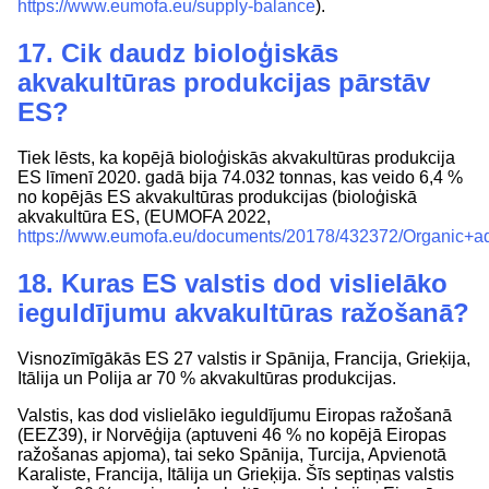
https://www.eumofa.eu/supply-balance
).
17. Cik daudz bioloģiskās
akvakultūras produkcijas pārstāv
ES?
Tiek lēsts, ka kopējā bioloģiskās akvakultūras produkcija
ES līmenī 2020. gadā bija 74.032 tonnas, kas veido 6,4 %
no kopējās ES akvakultūras produkcijas (bioloģiskā
akvakultūra ES, (EUMOFA 2022,
https://www.eumofa.eu/documents/20178/432372/Organic+a
18. Kuras ES valstis dod vislielāko
ieguldījumu akvakultūras ražošanā?
Visnozīmīgākās ES 27 valstis ir Spānija, Francija, Grieķija,
Itālija un Polija ar 70 % akvakultūras produkcijas.
Valstis, kas dod vislielāko ieguldījumu Eiropas ražošanā
(EEZ39), ir Norvēģija (aptuveni 46 % no kopējā Eiropas
ražošanas apjoma), tai seko Spānija, Turcija, Apvienotā
Karaliste, Francija, Itālija un Grieķija. Šīs septiņas valstis