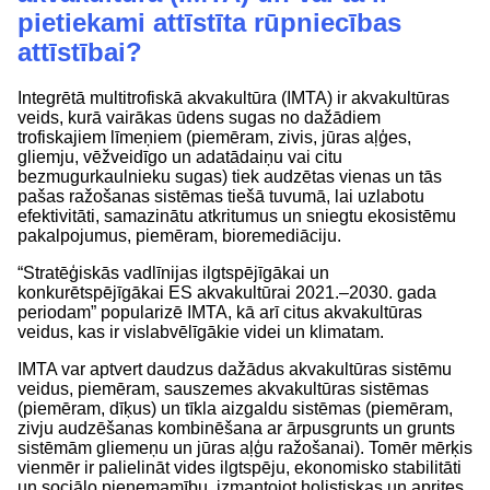
pietiekami attīstīta rūpniecības
attīstībai?
Integrētā multitrofiskā akvakultūra (IMTA) ir akvakultūras
veids, kurā vairākas ūdens sugas no dažādiem
trofiskajiem līmeņiem (piemēram, zivis, jūras aļģes,
gliemju, vēžveidīgo un adatādaiņu vai citu
bezmugurkaulnieku sugas) tiek audzētas vienas un tās
pašas ražošanas sistēmas tiešā tuvumā, lai uzlabotu
efektivitāti, samazinātu atkritumus un sniegtu ekosistēmu
pakalpojumus, piemēram, bioremediāciju.
“Stratēģiskās vadlīnijas ilgtspējīgākai un
konkurētspējīgākai ES akvakultūrai 2021.–2030. gada
periodam” popularizē IMTA, kā arī citus akvakultūras
veidus, kas ir vislabvēlīgākie videi un klimatam.
IMTA var aptvert daudzus dažādus akvakultūras sistēmu
veidus, piemēram, sauszemes akvakultūras sistēmas
(piemēram, dīķus) un tīkla aizgaldu sistēmas (piemēram,
zivju audzēšanas kombinēšana ar ārpusgrunts un grunts
sistēmām gliemeņu un jūras aļģu ražošanai). Tomēr mērķis
vienmēr ir palielināt vides ilgtspēju, ekonomisko stabilitāti
un sociālo pieņemamību, izmantojot holistiskas un aprites