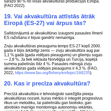
saražo 90 % no visas akvakultūras produkcijas Eiropā.
(FAO 2022).
19. Vai akvakultūra attīstās ātrāk
Eiropā (ES-27) vai ārpus tās?
Salīdzinājumā ar akvakultūras izaugsmi pasaules līmenī
ES ražošana ir bijusi gandrīz nemainīga.
Zivju akvakultūras pieauguma temps ES-27 kopš 2000.
gada ir bijis ārkārtīgi zems — zivju akvakultūra aug par
1,1 % gadā (gada vidējais pieaugums) un gliemju sugas
— 2,8 %. Ja tiek iekļauta Norvēģija un Turcija, kopējā
summa palielinās līdz 4 %. Pasaules mērogā zivju
akvakultūras gada vidējais pieaugums ir 4,3 %. (FAO,
2022,
https://www.fao.org/fishery/en/topic/166235
).
20. Kas ir precīza akvakultūra?
Precīzā akvakultūra ir tehnoloģiski sarežģīta pieeja
akvakultūras nozarē, kuras mērķis ir integrēt progresīvus
rīkus un metodiku, lai palielinātu gan biotisko, gan
abiotisko mainīgo monitoringa autonomiju iekārtās,