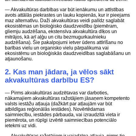
— Akvakultūras darbības var būt ienākumu un attīstības
avots attālās piekrastes un lauku kopienās, kur ir pieejams
maz alternatīvu. Daži akvakultūras veidi palīdz saglabāt
ekosistēmas un bioloģisko daudzveidību (piemēram,
gliemju audzēšana, ekstensīva akvakultūra dīķos un
mitrājos, kā arī aļģu un citu bezmugurkaulnieku
audzēšana). Šie pakalpojumi ietver ūdens attīrīšanu no
barības vielu un organisko vielu pārpalikuma vai
ekosistēmu un bioloģiskās daudzveidības saglabāšanu un
atjaunošanu.
2. Kas man jādara, ja vēlos sākt
akvakultūras darbību ES?
— Pirms akvakultūras audzētavas var darboties,
nākamajiem akvakultūras ražotājiem jāsaņem kompetento
valsts iestāžu atļauja (dažkārt par atļaujām var būt
atbildīgas reģionālās iestādes). Novērtēdamas
saimniecību, iestādes pārbauda, vai izraudzītā vieta ir
piemērota, un rūpīgi izvērtē saimniecības potenciālo
ietekmi uz vidi.
— Akvakultūras ražotājiem ir vajadzīga atļauja, pirms tie