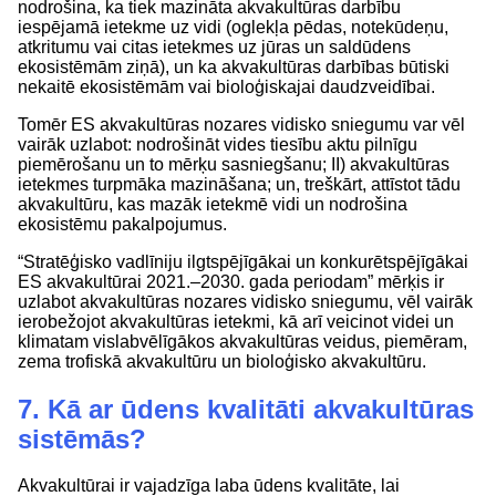
nodrošina, ka tiek mazināta akvakultūras darbību
iespējamā ietekme uz vidi (oglekļa pēdas, notekūdeņu,
atkritumu vai citas ietekmes uz jūras un saldūdens
ekosistēmām ziņā), un ka akvakultūras darbības būtiski
nekaitē ekosistēmām vai bioloģiskajai daudzveidībai.
Tomēr ES akvakultūras nozares vidisko sniegumu var vēl
vairāk uzlabot: nodrošināt vides tiesību aktu pilnīgu
piemērošanu un to mērķu sasniegšanu; II) akvakultūras
ietekmes turpmāka mazināšana; un, treškārt, attīstot tādu
akvakultūru, kas mazāk ietekmē vidi un nodrošina
ekosistēmu pakalpojumus.
“Stratēģisko vadlīniju ilgtspējīgākai un konkurētspējīgākai
ES akvakultūrai 2021.–2030. gada periodam” mērķis ir
uzlabot akvakultūras nozares vidisko sniegumu, vēl vairāk
ierobežojot akvakultūras ietekmi, kā arī veicinot videi un
klimatam vislabvēlīgākos akvakultūras veidus, piemēram,
zema trofiskā akvakultūru un bioloģisko akvakultūru.
7. Kā ar ūdens kvalitāti akvakultūras
sistēmās?
Akvakultūrai ir vajadzīga laba ūdens kvalitāte, lai