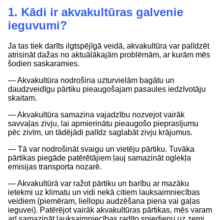
1. Kādi ir akvakultūras galvenie
ieguvumi?
Ja tas tiek darīts ilgtspējīgā veidā, akvakultūra var palīdzēt
atrisināt dažas no aktuālākajām problēmām, ar kurām mēs
šodien saskaramies.
— Akvakultūra nodrošina uzturvielām bagātu un
daudzveidīgu pārtiku pieaugošajam pasaules iedzīvotāju
skaitam.
— Akvakultūra samazina vajadzību nozvejot vairāk
savvaļas zivju, lai apmierinātu pieaugošo pieprasījumu
pēc zivīm, un tādējādi palīdz saglabāt zivju krājumus.
— Tā var nodrošināt svaigu un vietēju pārtiku. Tuvāka
pārtikas piegāde patērētājiem ļauj samazināt oglekļa
emisijas transporta nozarē.
— Akvakultūrā var ražot pārtiku un barību ar mazāku
ietekmi uz klimatu un vidi nekā citiem lauksaimniecības
veidiem (piemēram, liellopu audzēšana piena vai gaļas
ieguvei). Patērējot vairāk akvakultūras pārtikas, mēs varam
arī samazināt lauksaimniecības radīto spiedienu uz zemi.