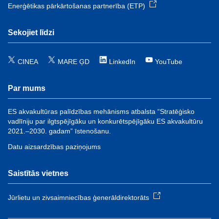
Enerģētikas pārkārtošanas partnerība (ETP)
Sekojiet līdzi
CINEA
MARE ĢD
LinkedIn
YouTube
Par mums
ES akvakultūras palīdzības mehānisms atbalsta “Stratēģisko
vadlīniju par ilgtspējīgāku un konkurētspējīgāku ES akvakultūru
2021.–2030. gadam” īstenošanu.
Datu aizsardzības paziņojums
Saistītās vietnes
Jūrlietu un zivsaimniecības ģenerāldirektorāts