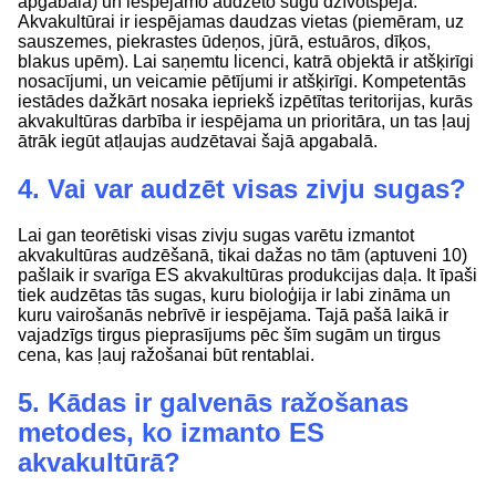
apgabalā) un iespējamo audzēto sugu dzīvotspēja.
Akvakultūrai ir iespējamas daudzas vietas (piemēram, uz
sauszemes, piekrastes ūdeņos, jūrā, estuāros, dīķos,
blakus upēm). Lai saņemtu licenci, katrā objektā ir atšķirīgi
nosacījumi, un veicamie pētījumi ir atšķirīgi. Kompetentās
iestādes dažkārt nosaka iepriekš izpētītas teritorijas, kurās
akvakultūras darbība ir iespējama un prioritāra, un tas ļauj
ātrāk iegūt atļaujas audzētavai šajā apgabalā.
4. Vai var audzēt visas zivju sugas?
Lai gan teorētiski visas zivju sugas varētu izmantot
akvakultūras audzēšanā, tikai dažas no tām (aptuveni 10)
pašlaik ir svarīga ES akvakultūras produkcijas daļa. It īpaši
tiek audzētas tās sugas, kuru bioloģija ir labi zināma un
kuru vairošanās nebrīvē ir iespējama. Tajā pašā laikā ir
vajadzīgs tirgus pieprasījums pēc šīm sugām un tirgus
cena, kas ļauj ražošanai būt rentablai.
5. Kādas ir galvenās ražošanas
metodes, ko izmanto ES
akvakultūrā?